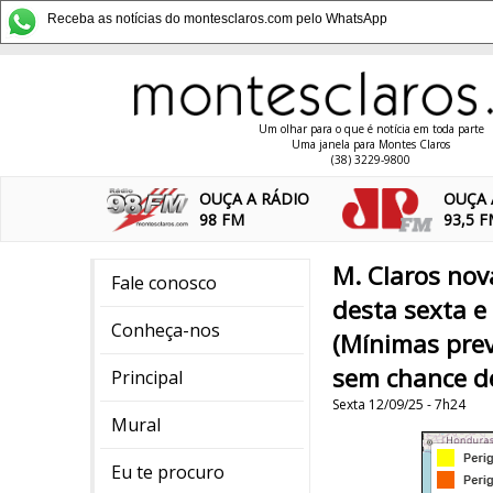
Receba as notícias do montesclaros.com pelo WhatsApp
Um olhar para o que é notícia em toda parte
Uma janela para Montes Claros
(38) 3229-9800
OUÇA A RÁDIO
OUÇA 
98 FM
93,5 
M. Claros nov
Fale conosco
desta sexta e
Conheça-nos
(Mínimas prev
sem chance d
Principal
Sexta 12/09/25 - 7h24
Mural
Eu te procuro