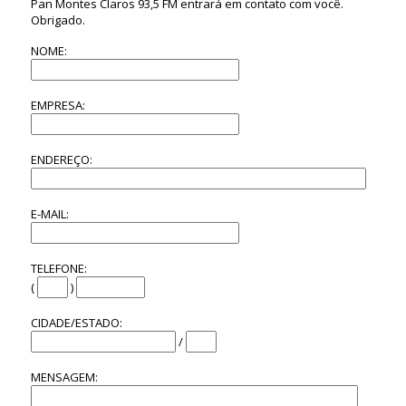
Pan Montes Claros 93,5 FM entrará em contato com você.
Obrigado.
NOME:
EMPRESA:
ENDEREÇO:
E-MAIL:
TELEFONE:
(
)
CIDADE/ESTADO:
/
MENSAGEM: