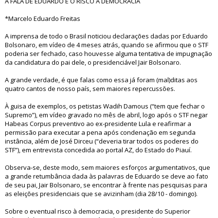
A FALA DE EDUARDO E O RISCO À DEMOCRACIA
*Marcelo Eduardo Freitas
A imprensa de todo o Brasil noticiou declarações dadas por Eduardo
Bolsonaro, em vídeo de 4 meses atrás, quando se afirmou que o STF
poderia ser fechado, caso houvesse alguma tentativa de impugnação
da candidatura do pai dele, o presidenciável Jair Bolsonaro.
A grande verdade, é que falas como essa já foram (mal)ditas aos
quatro cantos de nosso país, sem maiores repercussões.
À guisa de exemplos, os petistas Wadih Damous (“tem que fechar o
Supremo”), em vídeo gravado no mês de abril, logo após o STF negar
Habeas Corpus preventivo ao ex-presidente Lula e reafirmar a
permissão para executar a pena após condenação em segunda
instância, além de José Dirceu (“deveria tirar todos os poderes do
STF”), em entrevista concedida ao portal AZ, do Estado do Piauí.
Observa-se, deste modo, sem maiores esforços argumentativos, que
a grande retumbância dada às palavras de Eduardo se deve ao fato
de seu pai, Jair Bolsonaro, se encontrar à frente nas pesquisas para
as eleições presidenciais que se avizinham (dia 28/10 - domingo).
Sobre o eventual risco à democracia, o presidente do Superior