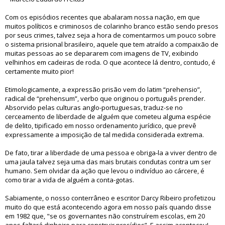
Com os episódios recentes que abalaram nossa nação, em que
muitos políticos e criminosos de colarinho branco estão sendo presos
por seus crimes, talvez seja a hora de comentarmos um pouco sobre
o sistema prisional brasileiro, aquele que tem atraído a compaixão de
muitas pessoas ao se depararem com imagens de TV, exibindo
velhinhos em cadeiras de roda. O que acontece lá dentro, contudo, é
certamente muito pior!
Etimologicamente, a expressão prisão vem do latim “prehensio”,
radical de “prehensum”, verbo que originou o português prender.
Absorvido pelas culturas anglo-portuguesas, traduz-se no
cerceamento de liberdade de alguém que cometeu alguma espécie
de delito, tipificado em nosso ordenamento jurídico, que prevê
expressamente a imposição de tal medida considerada extrema.
De fato, tirar a liberdade de uma pessoa e obriga-la a viver dentro de
uma jaula talvez seja uma das mais brutais condutas contra um ser
humano. Sem olvidar da ação que levou o indivíduo ao cárcere, é
como tirar a vida de alguém a conta-gotas.
Sabiamente, o nosso conterrâneo e escritor Darcy Ribeiro profetizou
muito do que está acontecendo agora em nosso país quando disse
em 1982 que, "se os governantes não construírem escolas, em 20