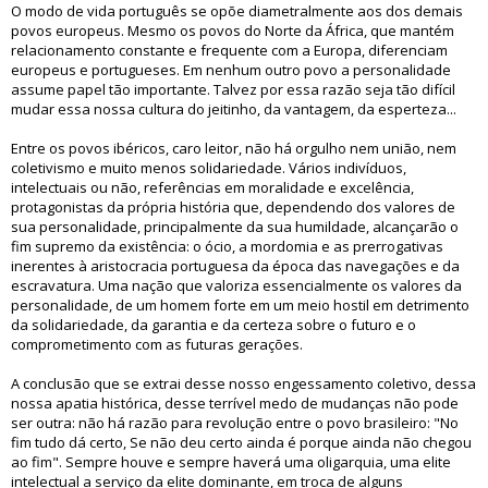
O modo de vida português se opõe diametralmente aos dos demais
povos europeus. Mesmo os povos do Norte da África, que mantém
relacionamento constante e frequente com a Europa, diferenciam
europeus e portugueses. Em nenhum outro povo a personalidade
assume papel tão importante. Talvez por essa razão seja tão difícil
mudar essa nossa cultura do jeitinho, da vantagem, da esperteza...
Entre os povos ibéricos, caro leitor, não há orgulho nem união, nem
coletivismo e muito menos solidariedade. Vários indivíduos,
intelectuais ou não, referências em moralidade e excelência,
protagonistas da própria história que, dependendo dos valores de
sua personalidade, principalmente da sua humildade, alcançarão o
fim supremo da existência: o ócio, a mordomia e as prerrogativas
inerentes à aristocracia portuguesa da época das navegações e da
escravatura. Uma nação que valoriza essencialmente os valores da
personalidade, de um homem forte em um meio hostil em detrimento
da solidariedade, da garantia e da certeza sobre o futuro e o
comprometimento com as futuras gerações.
A conclusão que se extrai desse nosso engessamento coletivo, dessa
nossa apatia histórica, desse terrível medo de mudanças não pode
ser outra: não há razão para revolução entre o povo brasileiro: "No
fim tudo dá certo, Se não deu certo ainda é porque ainda não chegou
ao fim". Sempre houve e sempre haverá uma oligarquia, uma elite
intelectual a serviço da elite dominante, em troca de alguns