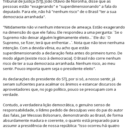
Tribunal de Justiça (STJ), João Otávio de Noronha, disse que as
pessoas estão "exagerando" e "superdimensionando" a fala do
deputado. Para ele, não há "nenhum risco" de o Brasil "ter a sua
democracia arranhada".
"Nitidamente não vi nenhum interesse de ameaça. Estão exagerando
na dimensão do que ele falou. Ele respondeu a uma pergunta: `Se o
Supremo não deixar alguém legitimamente eleito...` Ele diz: `O
Supremo, se fizer, terá que enfrentar...`. Nota que não teve nenhuma
intenção. Com a devida vênia, eu acho que estão
superdimensionando a declaração feita antes do primeiro turno. De
modo algum [existe risco à democracia]. O Brasil não corre nenhum
risco de ter a sua democracia arranhada. Nenhum risco, ao meu
sentir. Pouco importa quem seja o presidente eleito".
As declarações do presidente do STJ, por si só, a nosso sentir, já
seriam suficientes para acalmar os ânimos e estancar discursos de
aproveitadores que, no jogo político, pouco se preocupam com a
verdade.
Contudo, a verdadeira lição democrática, o genuíno senso de
responsabilidade, o lídimo pedido de desculpas veio do pai do autor
das falas, Jair Messias Bolsonaro, demonstrando ao Brasil, de forma
absurdamente madura e coerente, o quanto está preparado para
assumir a presidência de nossa república: “Isso ocorreu há quatro