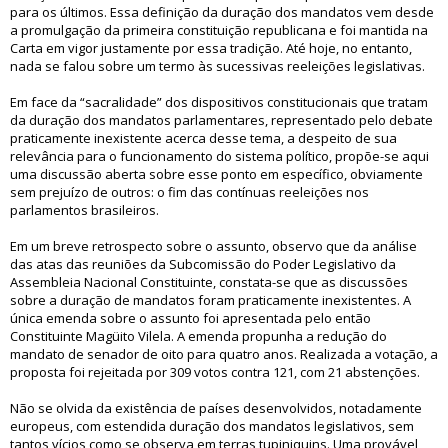
para os últimos. Essa definição da duração dos mandatos vem desde
a promulgação da primeira constituição republicana e foi mantida na
Carta em vigor justamente por essa tradição. Até hoje, no entanto,
nada se falou sobre um termo às sucessivas reeleições legislativas.
Em face da “sacralidade” dos dispositivos constitucionais que tratam
da duração dos mandatos parlamentares, representado pelo debate
praticamente inexistente acerca desse tema, a despeito de sua
relevância para o funcionamento do sistema político, propõe-se aqui
uma discussão aberta sobre esse ponto em específico, obviamente
sem prejuízo de outros: o fim das contínuas reeleições nos
parlamentos brasileiros.
Em um breve retrospecto sobre o assunto, observo que da análise
das atas das reuniões da Subcomissão do Poder Legislativo da
Assembleia Nacional Constituinte, constata-se que as discussões
sobre a duração de mandatos foram praticamente inexistentes. A
única emenda sobre o assunto foi apresentada pelo então
Constituinte Magüito Vilela. A emenda propunha a redução do
mandato de senador de oito para quatro anos. Realizada a votação, a
proposta foi rejeitada por 309 votos contra 121, com 21 abstenções.
Não se olvida da existência de países desenvolvidos, notadamente
europeus, com estendida duração dos mandatos legislativos, sem
tantos vícios como se observa em terras tupiniquins. Uma provável