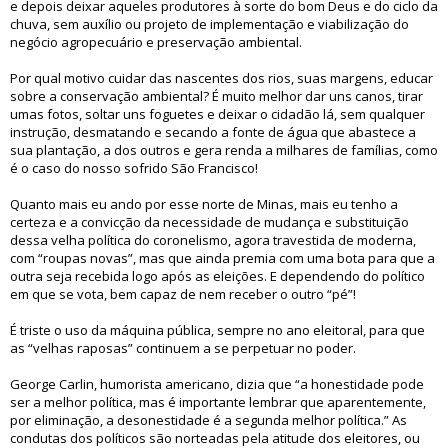
e depois deixar aqueles produtores à sorte do bom Deus e do ciclo da
chuva, sem auxílio ou projeto de implementação e viabilização do
negócio agropecuário e preservação ambiental.
Por qual motivo cuidar das nascentes dos rios, suas margens, educar
sobre a conservação ambiental? É muito melhor dar uns canos, tirar
umas fotos, soltar uns foguetes e deixar o cidadão lá, sem qualquer
instrução, desmatando e secando a fonte de água que abastece a
sua plantação, a dos outros e gera renda a milhares de famílias, como
é o caso do nosso sofrido São Francisco!
Quanto mais eu ando por esse norte de Minas, mais eu tenho a
certeza e a convicção da necessidade de mudança e substituição
dessa velha política do coronelismo, agora travestida de moderna,
com “roupas novas”, mas que ainda premia com uma bota para que a
outra seja recebida logo após as eleições. E dependendo do político
em que se vota, bem capaz de nem receber o outro “pé”!
É triste o uso da máquina pública, sempre no ano eleitoral, para que
as “velhas raposas” continuem a se perpetuar no poder.
George Carlin, humorista americano, dizia que “a honestidade pode
ser a melhor política, mas é importante lembrar que aparentemente,
por eliminação, a desonestidade é a segunda melhor política.” As
condutas dos políticos são norteadas pela atitude dos eleitores, ou