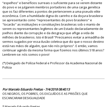
“espelhos” e benefícios surreais o suficiente para se verem distante
do povo e se julgarem membros portadores de uma carga genética
que os faz diferentes a pontos de pertencerem a uma pseudo elite
econômica. Com a humildade digna do carinho e da doçura brasileira
se apresentarão como "representantes do povo brasileiro" e
"tocarão" as instituições e constituições brasileiras sob o manto de
serem os representantes legítimos de um Estado declaradamente de
joelhos diante da corrupção e da desgraça que aflige a vida de
milhões de brasileiros. Isto é Brasil! “Precisamos evitar a armadilha de
sermos sugados por essa ilusão coletiva que diz que o nosso destino
está nas mãos de alguém, que não nós próprios”. E então, vamos
continuar agindo da mesma forma que fizemos nos últimos 518 anos?
Lembrem-se: nós somos o povo!
(*) Delegado de Polícia Federal e Professor da Academia Nacional de
Polícia
83233
Por Marcelo Eduardo Freitas - 7/4/2018 08:40:13
OS NEGROS, OS POBRES, OS EXCLUÍDOS E AS PRISÕES QUE
ESCANCARAM DESIGUALDADE
* Marcelo Eduardo Freitas