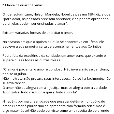
* Marcelo Eduardo Freitas
O líder sul-africano, Nelson Mandela, Nobel da paz em 1994, dizia que
"para odiar, as pessoas precisam aprender, e se podem aprender a
odiar, elas podem ser ensinadas a amar".
Existem variadas formas de exercitar o amor.
Na ocasião em que o apóstolo Paulo se encontrava em Éfeso, ele
escreve a sua primeira carta de aconselhamentos aos Coríntios.
Paulo fala da excelência da caridade, um amor puro, que excede e
supera quase todas as outras coisas.
"O amor é paciente, o amor é bondoso. Não inveja, não se vangloria,
não se orgulha.
Não maltrata, não procura seus interesses, não se ira facilmente, não
guarda rancor.
O amor não se alegra com a injustiça, mas se alegra com a verdade.
Tudo sofre, tudo crê, tudo espera, tudo suporta".
Ninguém, por maior santidade que possua, detém o monopólio do
amor. O amor é plural! Não se apresenta com fórmula certa! Não é
algo matemático! Não pode ser visto como uma receita de bolo, onde