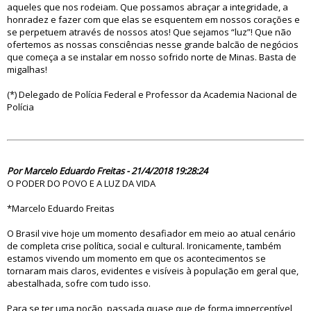
aqueles que nos rodeiam. Que possamos abraçar a integridade, a
honradez e fazer com que elas se esquentem em nossos corações e
se perpetuem através de nossos atos! Que sejamos “luz”! Que não
ofertemos as nossas consciências nesse grande balcão de negócios
que começa a se instalar em nosso sofrido norte de Minas. Basta de
migalhas!
(*) Delegado de Polícia Federal e Professor da Academia Nacional de
Polícia
83263
Por Marcelo Eduardo Freitas - 21/4/2018 19:28:24
O PODER DO POVO E A LUZ DA VIDA
*Marcelo Eduardo Freitas
O Brasil vive hoje um momento desafiador em meio ao atual cenário
de completa crise política, social e cultural. Ironicamente, também
estamos vivendo um momento em que os acontecimentos se
tornaram mais claros, evidentes e visíveis à população em geral que,
abestalhada, sofre com tudo isso.
Para se ter uma noção, passada quase que de forma imperceptível