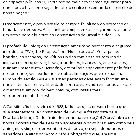
os espaços públicos? Quanto tempo mais deveremos aguardar para
que o povo brasileiro seja, de fato, o centro de comando e controle de
nossa nação?
Historicamente, o povo brasileiro sempre foi alijado do processo de
tomada de decisões. Para melhor compreensão, traçaremos adiante
um breve paralelo entre as Constituições do Brasil e a dos EUA.
O preâmbulo (início) da Constituição americana apresenta a seguinte
introdução: "We, the People..." ou "Nós, o povo...". Por aquelas
bandas, as pessoas, indivíduos unidos com anseios comuns de
imigrantes europeus ingleses, irlandeses, franceses, entre outros,
nutriam um ideal revolucionário, estimulado especialmente pela falta
de liberdade, sem exclusão de outras limitações que existiam na
Europa do século XVIII e XIX. Estas pessoas desejavam formar uma
nação! Um país onde a liberdade seria preservada em todas as suas
dimensões, em prol do bem comum, com instituições
verdadeiramente fortes!
A Constituição brasileira de 1988, lado outro, da mesma forma que
sua antecessora, a Constituição de 1967 que foi imposta pela
Ditadura Militar, não foi fruto de nenhuma revolução! O preâmbulo de
nossa Constituição de 1988 não apresenta o povo brasileiro como seu
autor, mas sim, os representantes do povo, ou seja, deputados e
senadores, eleitos por voto direto e obrigatório que, em uma