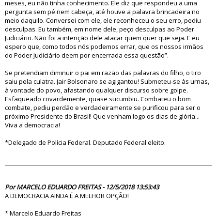
meses, eu não tinha conhecimento. Ele diz que respondeu a uma
pergunta sem pé nem cabeça, até houve a palavra brincadeira no
meio daquilo. Conversei com ele, ele reconheceu o seu erro, pediu
desculpas. Eu também, em nome dele, peço desculpas ao Poder
Judiciário. Não foi a intenção dele atacar quem quer que seja. E eu
espero que, como todos nós podemos errar, que os nossos irmãos
do Poder Judiciário deem por encerrada essa questão”.
Se pretendiam diminuir o pai em razão das palavras do filho, o tiro
saiu pela culatra. Jair Bolsonaro se agigantou! Submeteu-se às urnas,
à vontade do povo, afastando qualquer discurso sobre golpe.
Esfaqueado covardemente, quase sucumbiu. Combateu o bom
combate, pediu perdão e verdadeiramente se purificou para ser o
próximo Presidente do Brasil! Que venham logo os dias de glória...
Viva a democracia!
*Delegado de Polícia Federal. Deputado Federal eleito.
83305
Por MARCELO EDUARDO FREITAS - 12/5/2018 13:53:43
A DEMOCRACIA AINDA É A MELHOR OPÇÃO!
* Marcelo Eduardo Freitas