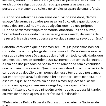
incríveis, sendo fonte de inspiração para as pessoas; seja como um
vendedor de salgados vocacionado que permite às pessoas
perceberem o amor que coloca no simples preparo de uma refeição.
Quando nos retraímos e deixamos de ouvir nossos dons, damos
espaço “de sermos sugados por essa ilusão coletiva que diz que o
nosso destino está nas mãos de alguém, que não nós próprios.”
Quando perdemos tempo reclamando, atacando uns aos outros,
“alimentando essa onda que causa angústia e medo, deixamos de
fazer a única coisa que poderia ser verdadeiramente revolucionária.”
Portanto, caro leitor, que possamos ser luz! Que possamos nos dar
conta de que um simples gesto muda o mundo. Para além de exercer
nossos direitos que são capazes de refletir em toda coletividade, que
sejamos capazes de acender essa luz interior que temos, iluminando
o caminho das pessoas ao nosso redor, rompendo com a escuridão
que permeia nossa nação. Que possamos difundir o amor, através da
caridade e da doação de um pouco de nosso tempo, que possamos
dar esperanças através de nosso brilho interior. Desta maneira, que
essa vela que se encontra em nossas almas seja acesa e, assim
como Jesus apregoou em seu evangelho, que sejamos “a luz do
mundo”, fazendo com que ninguém ande nas trevas, possibilitando,
através de nossas ações, o exercício da “luz da vida”!
*Delegado de Polícia Federal e Professor da Academia Nacional de