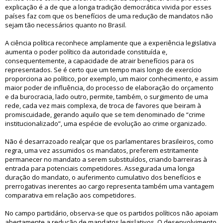
explicação é a de que a longa tradição democrática vivida por esses
países faz com que os benefícios de uma redução de mandatos não
sejam tão necessários quanto no Brasil.
A ciência política reconhece amplamente que a experiência legislativa
aumenta o poder político da autoridade constituída e,
consequentemente, a capacidade de atrair benefícios para os
representados. Se é certo que um tempo mais longo de exercício
proporciona ao político, por exemplo, um maior conhecimento, e assim
maior poder de influência, do processo de elaboração do orçamento
e da burocracia, lado outro, permite, também, o surgimento de uma
rede, cada vez mais complexa, de troca de favores que beiram à
promiscuidade, gerando aquilo que se tem denominado de “crime
institucionalizado”, uma espécie de evolução ao crime organizado.
Não é desarrazoado realçar que os parlamentares brasileiros, como
regra, uma vez assumidos os mandatos, preferem estritamente
permanecer no mandato a serem substituídos, criando barreiras à
entrada para potenciais competidores. Assegurada uma longa
duração do mandato, o auferimento cumulativo dos benefícios e
prerrogativas inerentes ao cargo representa também uma vantagem
comparativa em relação aos competidores.
No campo partidário, observa-se que os partidos políticos não apoiam
abertamente a redução de mandatos legislativos. O desenvolvimento