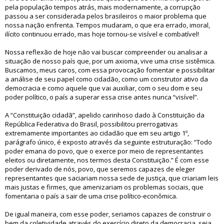
pela população tempos atrás, mais modernamente, a corrupção
passou a ser considerada pelos brasileiros o maior problema que
nossa nação enfrenta. Tempos mudaram, o que era errado, imoral,
ilícito continuou errado, mas hoje tornou-se visível e combatível!
Nossa reflexão de hoje não vai buscar compreender ou analisar a
situação de nosso país que, por um axioma, vive uma crise sistêmica.
Buscamos, meus caros, com essa provocação fomentar e possibilitar
a análise de seu papel como cidadão, como um construtor ativo da
democracia e como aquele que vai auxiliar, com o seu dom e seu
poder político, o país a superar essa crise antes nunca “visível”.
A “Constituição cidadã”, apelido carinhoso dado à Constituição da
República Federativa do Brasil, possibilitou prerrogativas
extremamente importantes ao cidadão que em seu artigo 1º,
parágrafo único, é exposto através da seguinte estruturação: “Todo
poder emana do povo, que o exerce por meio de representantes
eleitos ou diretamente, nos termos desta Constituição.” É com esse
poder derivado de nós, povo, que seremos capazes de eleger
representantes que saciariam nossa sede de justiça, que criariam leis
mais justas e firmes, que amenizariam os problemas sociais, que
fomentaria o país a sair de uma crise político-econômica.
De igual maneira, com esse poder, seriamos capazes de construir o
bem da coletividade através do exercício direto da democracia, seja