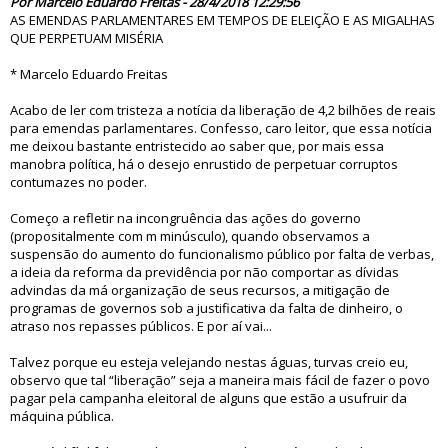
Por Marcelo Eduardo Freitas - 28/4/2018 12:29:56
AS EMENDAS PARLAMENTARES EM TEMPOS DE ELEIÇÃO E AS MIGALHAS
QUE PERPETUAM MISÉRIA
* Marcelo Eduardo Freitas
Acabo de ler com tristeza a notícia da liberação de 4,2 bilhões de reais
para emendas parlamentares. Confesso, caro leitor, que essa notícia
me deixou bastante entristecido ao saber que, por mais essa
manobra política, há o desejo enrustido de perpetuar corruptos
contumazes no poder.
Começo a refletir na incongruência das ações do governo
(propositalmente com m minúsculo), quando observamos a
suspensão do aumento do funcionalismo público por falta de verbas,
a ideia da reforma da previdência por não comportar as dívidas
advindas da má organização de seus recursos, a mitigação de
programas de governos sob a justificativa da falta de dinheiro, o
atraso nos repasses públicos. E por aí vai...
Talvez porque eu esteja velejando nestas águas, turvas creio eu,
observo que tal “liberação” seja a maneira mais fácil de fazer o povo
pagar pela campanha eleitoral de alguns que estão a usufruir da
máquina pública.