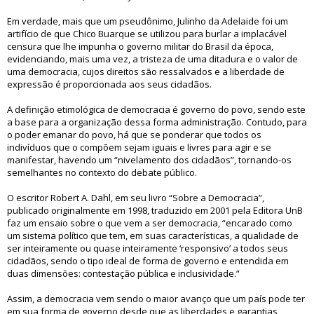
Em verdade, mais que um pseudônimo, Julinho da Adelaide foi um
artifício de que Chico Buarque se utilizou para burlar a implacável
censura que lhe impunha o governo militar do Brasil da época,
evidenciando, mais uma vez, a tristeza de uma ditadura e o valor de
uma democracia, cujos direitos são ressalvados e a liberdade de
expressão é proporcionada aos seus cidadãos.
A definição etimológica de democracia é governo do povo, sendo este
a base para a organização dessa forma administração. Contudo, para
o poder emanar do povo, há que se ponderar que todos os
indivíduos que o compõem sejam iguais e livres para agir e se
manifestar, havendo um “nivelamento dos cidadãos”, tornando-os
semelhantes no contexto do debate público.
O escritor Robert A. Dahl, em seu livro “Sobre a Democracia”,
publicado originalmente em 1998, traduzido em 2001 pela Editora UnB
faz um ensaio sobre o que vem a ser democracia, “encarado como
um sistema político que tem, em suas características, a qualidade de
ser inteiramente ou quase inteiramente ‘responsivo’ a todos seus
cidadãos, sendo o tipo ideal de forma de governo e entendida em
duas dimensões: contestação pública e inclusividade.”
Assim, a democracia vem sendo o maior avanço que um país pode ter
em sua forma de governo desde que as liberdades e garantias