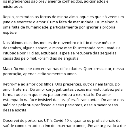
os ingredientes são previamente conhecidos, adicionados e
misturados.
Repilo, com todas as forças de minha alma, aqueles que só veem um
jeito de exercitar o amor. É uma falta de maturidade. Ou melhor, é
uma falta de humanidade, particularmente por ignorar a própria
espécie.
Nos últimos dias dos meses de novembro e início desse mês de
dezembro, alguns sabem, a minha mãe foi internada com Covid-19.
Intubada por 11 dias, extubada, agora se recupera das sequelas
causadas pelo mal. Foram dias de angústia!
Mas não vou me concentrar nas dificuldades. Quero ressaltar, nessa
peroração, apenas e tão somente o amor.
Retiro-me ao amor dos filhos. Uns presentes, outros nem tanto. Do
amor fraternal. Do amor conjugal, tantas vezes mal visto, talvez pela
forma rude com que meu pai aprendeu a exercitá-lo. Do amor
estampado na face invisível das orações. Foram tantas! Do amor dos
médicos pela sua profissão e seus pacientes, esse a maior razão
dessa escrita.
Observei de perto, nas UTI`s Covid-19, o quanto os profissionais de
saúde como um todo, além de externar o amor, têm amargurado a dor