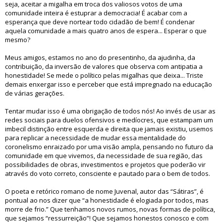
seja, aceitar a migalha em troca dos valiosos votos de uma
comunidade inteira é estuprar a democracia! É acabar com a
esperança que deve nortear todo cidadão de bem! É condenar
aquela comunidade a mais quatro anos de espera... Esperar o que
mesmo?
Meus amigos, estamos no ano do presentinho, da ajudinha, da
contribuição, da inversão de valores que observa com antipatia a
honestidade! Se mede o político pelas migalhas que deixa... Triste
demais enxergar isso e perceber que está impregnado na educação
de várias gerações.
Tentar mudar isso é uma obrigação de todos nós! Ao invés de usar as
redes sociais para duelos ofensivos e medíocres, que estampam um
imbecil distinção entre esquerda e direita que jamais existiu, usemos
para replicar a necessidade de mudar essa mentalidade do
coronelismo enraizado por uma visão ampla, pensando no futuro da
comunidade em que vivemos, da necessidade de sua região, das
possibilidades de obras, investimentos e projetos que poderão vir
através do voto correto, consciente e pautado para o bem de todos.
O poeta e retórico romano de nome Juvenal, autor das “Sátiras”, é
pontual ao nos dizer que “a honestidade é elogiada por todos, mas
morre de frio.” Que tenhamos novos rumos, novas formas de política,
que sejamos “ressurreição”! Que sejamos honestos conosco e com