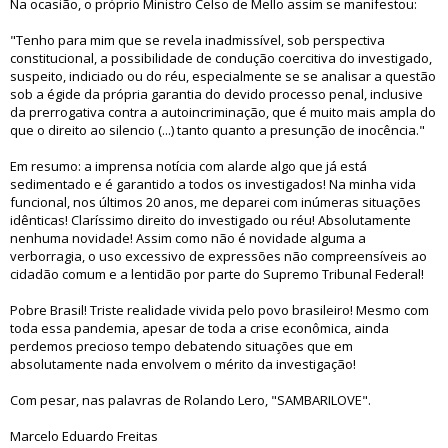
Na ocasião, o próprio Ministro Celso de Mello assim se manifestou:
"Tenho para mim que se revela inadmissível, sob perspectiva
constitucional, a possibilidade de condução coercitiva do investigado,
suspeito, indiciado ou do réu, especialmente se se analisar a questão
sob a égide da própria garantia do devido processo penal, inclusive
da prerrogativa contra a autoincriminação, que é muito mais ampla do
que o direito ao silencio (...) tanto quanto a presunção de inocência."
Em resumo: a imprensa notícia com alarde algo que já está
sedimentado e é garantido a todos os investigados! Na minha vida
funcional, nos últimos 20 anos, me deparei com inúmeras situações
idênticas! Claríssimo direito do investigado ou réu! Absolutamente
nenhuma novidade! Assim como não é novidade alguma a
verborragia, o uso excessivo de expressões não compreensíveis ao
cidadão comum e a lentidão por parte do Supremo Tribunal Federal!
Pobre Brasil! Triste realidade vivida pelo povo brasileiro! Mesmo com
toda essa pandemia, apesar de toda a crise econômica, ainda
perdemos precioso tempo debatendo situações que em
absolutamente nada envolvem o mérito da investigação!
Com pesar, nas palavras de Rolando Lero, "SAMBARILOVE".
Marcelo Eduardo Freitas