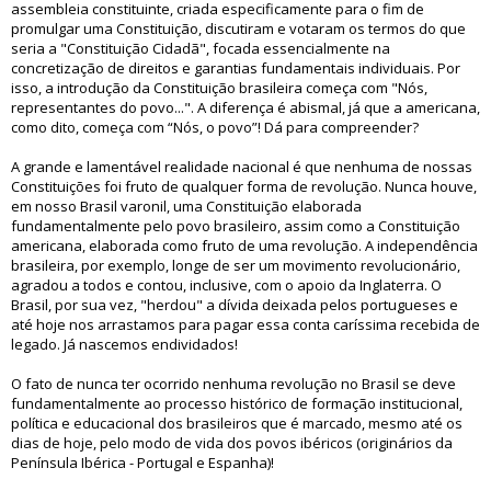
assembleia constituinte, criada especificamente para o fim de
promulgar uma Constituição, discutiram e votaram os termos do que
seria a "Constituição Cidadã", focada essencialmente na
concretização de direitos e garantias fundamentais individuais. Por
isso, a introdução da Constituição brasileira começa com "Nós,
representantes do povo...". A diferença é abismal, já que a americana,
como dito, começa com “Nós, o povo”! Dá para compreender?
A grande e lamentável realidade nacional é que nenhuma de nossas
Constituições foi fruto de qualquer forma de revolução. Nunca houve,
em nosso Brasil varonil, uma Constituição elaborada
fundamentalmente pelo povo brasileiro, assim como a Constituição
americana, elaborada como fruto de uma revolução. A independência
brasileira, por exemplo, longe de ser um movimento revolucionário,
agradou a todos e contou, inclusive, com o apoio da Inglaterra. O
Brasil, por sua vez, "herdou" a dívida deixada pelos portugueses e
até hoje nos arrastamos para pagar essa conta caríssima recebida de
legado. Já nascemos endividados!
O fato de nunca ter ocorrido nenhuma revolução no Brasil se deve
fundamentalmente ao processo histórico de formação institucional,
política e educacional dos brasileiros que é marcado, mesmo até os
dias de hoje, pelo modo de vida dos povos ibéricos (originários da
Península Ibérica - Portugal e Espanha)!