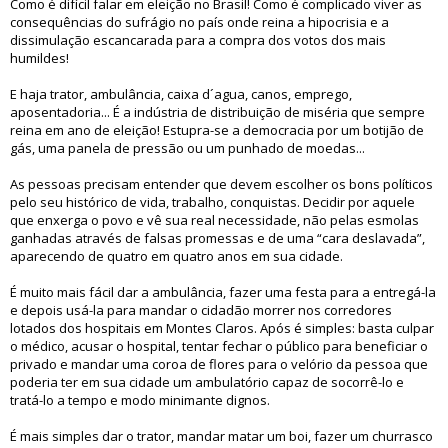
Como é difícil falar em eleição no Brasil! Como é complicado viver as
consequências do sufrágio no país onde reina a hipocrisia e a
dissimulação escancarada para a compra dos votos dos mais
humildes!
E haja trator, ambulância, caixa d´agua, canos, emprego,
aposentadoria... É a indústria de distribuição de miséria que sempre
reina em ano de eleição! Estupra-se a democracia por um botijão de
gás, uma panela de pressão ou um punhado de moedas...
As pessoas precisam entender que devem escolher os bons políticos
pelo seu histórico de vida, trabalho, conquistas. Decidir por aquele
que enxerga o povo e vê sua real necessidade, não pelas esmolas
ganhadas através de falsas promessas e de uma “cara deslavada”,
aparecendo de quatro em quatro anos em sua cidade.
É muito mais fácil dar a ambulância, fazer uma festa para a entregá-la
e depois usá-la para mandar o cidadão morrer nos corredores
lotados dos hospitais em Montes Claros. Após é simples: basta culpar
o médico, acusar o hospital, tentar fechar o público para beneficiar o
privado e mandar uma coroa de flores para o velório da pessoa que
poderia ter em sua cidade um ambulatório capaz de socorrê-lo e
tratá-lo a tempo e modo minimante dignos.
É mais simples dar o trator, mandar matar um boi, fazer um churrasco