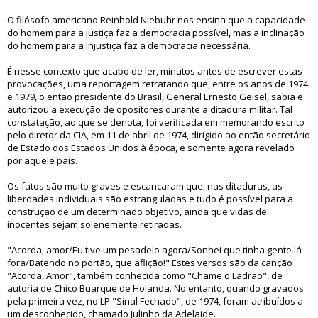
O filósofo americano Reinhold Niebuhr nos ensina que a capacidade
do homem para a justiça faz a democracia possível, mas a inclinação
do homem para a injustiça faz a democracia necessária.
É nesse contexto que acabo de ler, minutos antes de escrever estas
provocações, uma reportagem retratando que, entre os anos de 1974
e 1979, o então presidente do Brasil, General Ernesto Geisel, sabia e
autorizou a execução de opositores durante a ditadura militar. Tal
constatação, ao que se denota, foi verificada em memorando escrito
pelo diretor da CIA, em 11 de abril de 1974, dirigido ao então secretário
de Estado dos Estados Unidos à época, e somente agora revelado
por aquele país.
Os fatos são muito graves e escancaram que, nas ditaduras, as
liberdades individuais são estranguladas e tudo é possível para a
construção de um determinado objetivo, ainda que vidas de
inocentes sejam solenemente retiradas.
"Acorda, amor/Eu tive um pesadelo agora/Sonhei que tinha gente lá
fora/Batendo no portão, que aflição!" Estes versos são da canção
"Acorda, Amor", também conhecida como "Chame o Ladrão", de
autoria de Chico Buarque de Holanda. No entanto, quando gravados
pela primeira vez, no LP "Sinal Fechado", de 1974, foram atribuídos a
um desconhecido, chamado Julinho da Adelaide.