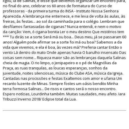
ligou, lá de Salinas, e disse que devemos organizar um encontro para,
no final do ano, celebrar os 60 anos de formatura do Curso de
professoras - da primeira turma do INSA - Instituto Nossa Senhora
Aparecida. A lembrança me enternece, e me leva de volta às aulas, às
freiras, às festas... ao sol da caminhada para o colégio. Lembram que
desfilamos fantasiadas de ciganas? Nunca entendi, e nem o motivo
da canção: Vem, ó cigana bonita Ler o meu destino Que mistérios tem
*** Tu dirás se a sorte Será má ou boa... Deus meu, já se passaram 60
anos! Alguém pode afirmar se a sorte foi má ou boa? Sabemos a da
vida que vivemos, e ela é boa, às vezes má? Preferia cantar Então o
vento Lá dentro do mato Onde apenas havia O barulho insensato Das
coisas sem nome... Riqueza maior são as lembranças daquela Salinas
cheia de magia. O rio limpo, o Jenipapeiro e o pé de Magnólias da
Praça, as ruas tranquilas, as loucas esperanças, sonhos da
juventude, noites silenciosas, música do Clube ASA, música da Igreja.
Cantadas nas procissões e festas Exaltemos com amor e ufania Um
recanto luzente de Minas. Sempre fostes um oásis bendito Minha
terra formosa Salinas... De risos e cantos será o nosso encontro.
Espero notícias, Lourdinha também. Muitas saudades, meu afeto. Iara
Tribuzzi Inverno 2018/ Eclipse total da Lua.