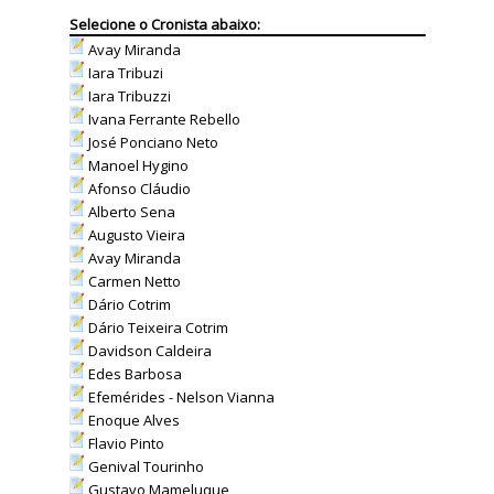
Selecione o Cronista abaixo:
Avay Miranda
Iara Tribuzi
Iara Tribuzzi
Ivana Ferrante Rebello
José Ponciano Neto
Manoel Hygino
Afonso Cláudio
Alberto Sena
Augusto Vieira
Avay Miranda
Carmen Netto
Dário Cotrim
Dário Teixeira Cotrim
Davidson Caldeira
Edes Barbosa
Efemérides - Nelson Vianna
Enoque Alves
Flavio Pinto
Genival Tourinho
Gustavo Mameluque