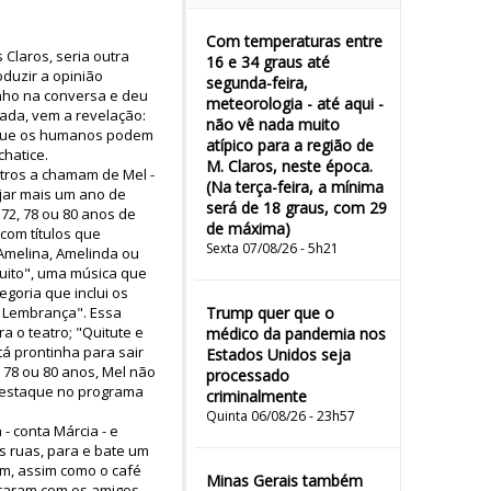
Com temperaturas entre
Claros, seria outra
16 e 34 graus até
duzir a opinião
segunda-feira,
nho na conversa e deu
meteorologia - até aqui -
ada, vem a revelação:
não vê nada muito
em que os humanos podem
atípico para a região de
hatice.
M. Claros, neste época.
utros a chamam de Mel -
(Na terça-feira, a mínima
ejar mais um ano de
será de 18 graus, com 29
72, 78 ou 80 anos de
de máxima)
 com títulos que
Sexta 07/08/26 - 5h21
 Amelina, Amelinda ou
uito", uma música que
egoria que inclui os
na Lembrança". Essa
Trump quer que o
 o teatro; "Quitute e
médico da pandemia nos
tá prontinha para sair
Estados Unidos seja
 78 ou 80 anos, Mel não
processado
 destaque no programa
criminalmente
Quinta 06/08/26 - 23h57
- conta Márcia - e
s ruas, para e bate um
em, assim como o café
Minas Gerais também
traram com os amigos