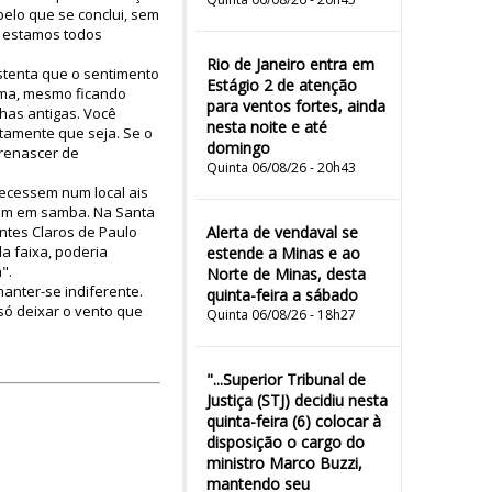
pelo que se conclui, sem
o estamos todos
Rio de Janeiro entra em
stenta que o sentimento
Estágio 2 de atenção
rma, mesmo ficando
para ventos fortes, ainda
has antigas. Você
nesta noite e até
etamente que seja. Se o
domingo
 renascer de
Quinta 06/08/26 - 20h43
recessem num local ais
sem em samba. Na Santa
ntes Claros de Paulo
Alerta de vendaval se
da faixa, poderia
estende a Minas e ao
".
Norte de Minas, desta
anter-se indiferente.
quinta-feira a sábado
 só deixar o vento que
Quinta 06/08/26 - 18h27
"...Superior Tribunal de
Justiça (STJ) decidiu nesta
quinta-feira (6) colocar à
disposição o cargo do
ministro Marco Buzzi,
mantendo seu