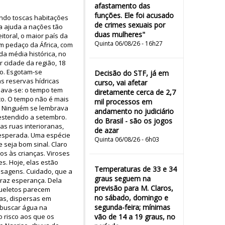
afastamento das
funções. Ele foi acusado
indo toscas habitações
de crimes sexuais por
a ajuda a nações tão
duas mulheres"
toral, o maior país da
Quinta 06/08/26 - 16h27
m pedaço da África, com
da média histórica, no
 cidade da região, 18
ro. Esgotam-se
Decisão do STF, já em
s reservas hídricas
curso, vai afetar
mava-se: o tempo tem
diretamente cerca de 2,7
ico. O tempo não é mais
mil processos em
o. Ninguém se lembrava
andamento no judiciário
 estendido a setembro.
do Brasil - são os jogos
as ruas interioranas,
de azar
 esperada. Uma espécie
Quinta 06/08/26 - 6h03
e seja bom sinal. Claro
s às crianças. Viroses
s. Hoje, elas estão
Temperaturas de 33 e 34
nsagens. Cuidado, que a
graus seguem na
traz esperança. Dela
previsão para M. Claros,
queletos parecem
no sábado, domingo e
as, dispersas em
segunda-feira; mínimas
 buscar água na
 risco aos que os
vão de 14 a 19 graus, no