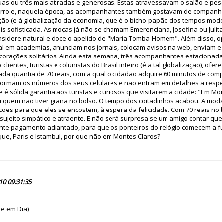
uas ou três mais atiradas e generosas. Estas atravessavam o salão e pes
erro e, naquela época, as acompanhantes também gostavam de companhia
ção (e à globalização da economia, que é o bicho-papão dos tempos mode
 sofisticada. As moças já não se chamam Emerenciana, Josefina ou Julita
sidere natural e doce o apelido de "Maria Tomba-Homem". Além disso, op
tal em academias, anunciam nos jornais, colocam avisos na web, enviam 
corações solitários. Ainda esta semana, três acompanhantes estacionad
clientes, turistas e colunistas do Brasil inteiro (é a tal globalização), of
ada quantia de 70 reais, com a qual o cidadão adquire 60 minutos de com
formam os números dos seus celulares e não entram em detalhes a respe
é sólida garantia aos turistas e curiosos que visitarem a cidade: "Em Mon
 quem não tiver grana no bolso. O tempo dos coitadinhos acabou. A moda
ões para que eles se encostem, à espera da felicidade. Com 70 reais no
m sujeito simpático e atraente. E não será surpresa se um amigo contar q
ente pagamento adiantado, para que os ponteiros do relógio comecem a f
ue, Paris e Istambul, por que não em Montes Claros?
61057
10 09:31:35
je em Dia)