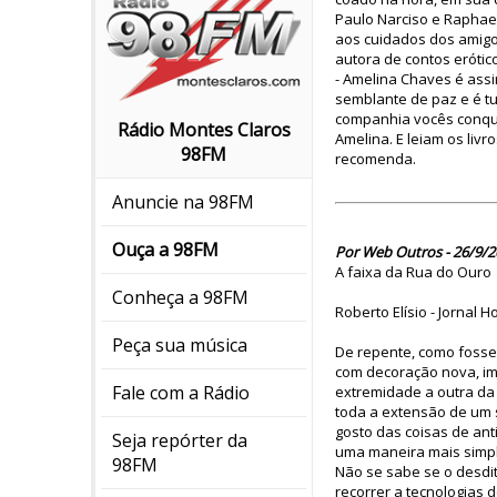
Paulo Narciso e Raphael
aos cuidados dos amigos
autora de contos erótic
- Amelina Chaves é assi
semblante de paz e é t
companhia vocês conqui
Rádio Montes Claros
Amelina. E leiam os livr
98FM
recomenda.
Anuncie na 98FM
Ouça a 98FM
Por Web Outros - 26/9/2
A faixa da Rua do Ouro
Conheça a 98FM
Roberto Elísio - Jornal H
Peça sua música
De repente, como foss
com decoração nova, im
Fale com a Rádio
extremidade a outra da 
toda a extensão de um s
gosto das coisas de an
Seja repórter da
uma maneira mais simpl
98FM
Não se sabe se o desdi
recorrer a tecnologias