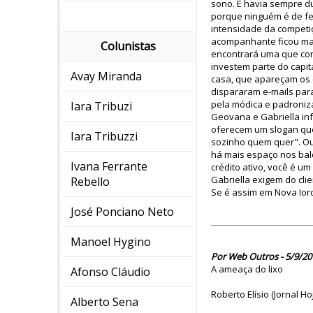
sono. E havia sempre d
porque ninguém é de f
intensidade da competi
acompanhante ficou mais
Colunistas
encontrará uma que con
investem parte do capi
Avay Miranda
casa, que apareçam os 
dispararam e-mails para 
pela módica e padroniz
Iara Tribuzi
Geovana e Gabriella in
oferecem um slogan que 
Iara Tribuzzi
sozinho quem quer". Ou
há mais espaço nos balc
Ivana Ferrante
crédito ativo, você é u
Gabriella exigem do cli
Rebello
Se é assim em Nova Iorq
José Ponciano Neto
Manoel Hygino
Por Web Outros - 5/9/20
A ameaça do lixo
Afonso Cláudio
Roberto Elísio (Jornal Ho
Alberto Sena