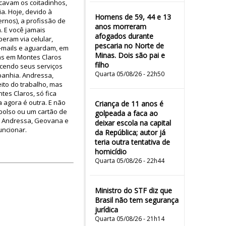
cavam os coitadinhos,
. Hoje, devido à
Homens de 59, 44 e 13
rnos), a profissão de
anos morreram
. E você jamais
afogados durante
eram via celular,
pescaria no Norte de
e-mails e aguardam, em
Minas. Dois são pai e
as em Montes Claros
filho
erecendo seus serviços
Quarta 05/08/26 - 22h50
panhia. Andressa,
ito do trabalho, mas
tes Claros, só fica
 agora é outra. E não
Criança de 11 anos é
 bolso ou um cartão de
golpeada a faca ao
ue Andressa, Geovana e
deixar escola na capital
uncionar.
da República; autor já
teria outra tentativa de
homicídio
Quarta 05/08/26 - 22h44
Ministro do STF diz que
Brasil não tem segurança
jurídica
Quarta 05/08/26 - 21h14