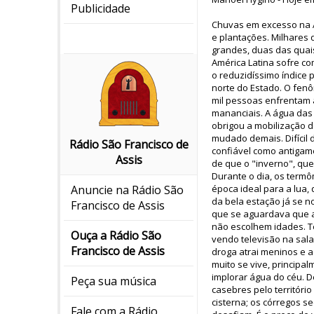
Publicidade
Chuvas em excesso na Ás
e plantações. Milhares
grandes, duas das quais
América Latina sofre co
o reduzidíssimo índice 
norte do Estado. O fenô
mil pessoas enfrentam a
mananciais. A água das
obrigou a mobilização d
mudado demais. Difícil d
Rádio São Francisco de
confiável como antigam
Assis
de que o "inverno", que
Durante o dia, os termô
época ideal para a lua
Anuncie na Rádio São
da bela estação já se no
Francisco de Assis
que se aguardava que a
não escolhem idades. Te
Ouça a Rádio São
vendo televisão na sal
Francisco de Assis
droga atrai meninos e 
muito se vive, princip
implorar água do céu. 
Peça sua música
casebres pelo territóri
cisterna; os córregos 
Fale com a Rádio