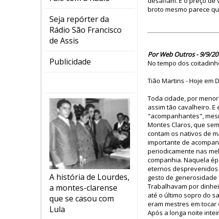
desafiam. É o preço de 
broto mesmo parece que 
Seja repórter da
Rádio São Francisco
de Assis
Por Web Outros - 9/9/20
Publicidade
No tempo dos coitadinh
Tião Martins - Hoje em D
Toda cidade, por menor
assim tão cavalheiro. 
"acompanhantes", mesmo
Montes Claros, que sem
contam os nativos de ma
importante de acompan
periodicamente nas mel
companhia. Naquela épo
eternos desprevenidos 
A história de Lourdes,
gesto de generosidade 
Trabalhavam por dinhei
a montes-clarense
até o último sopro do s
que se casou com
eram mestres em tocar 
Lula
Após a longa noite inte