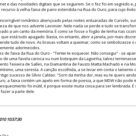
net e das novidades digitais que se seguirem. Se o fez foi em segredo e, 
 recurso à velha faixa de pano estendida na Rua do Ouro, para cujo êxit
ncorrigível romântico abençoado pelas noites enluaradas de Curvelo, su
eza de que nos adverte Lavoisier. Nele nada se perde e tudo se transfo
vado a um canto da memória. É como se fosse o fogão de lenha nas cozin
que está tudo apagado. Basta, no entanto, abrir a janela, por mais discr
cende tudo de novo. As brasas voltam a queimar, como se simbolizasse o
temente adormecidos.
 de faixa da Rua do Ouro - "Tentei te esquecer. Não consegui" - se apa
co de uma favela carioca ou num botequim da Lagoinha, talvez terminas
Bento Teixeira de Salles, na Diamantina de Fausto Matta Machado e na Mo
o mínimo, uma seresta. A canção escolhida, a se levar em conta o lamento 
tigo sucesso de Sílvio Caldas: "Sorri da minha dor, mas eu te quero ainda
uro, a faixa contém um apelo em forma de poesia, a que MDW não pode m
e esquecimento foi inútil, é porque existe muita coisa para ser lembrada. É
fazer a parte dele.
61591
010 10:57:30
m Dia