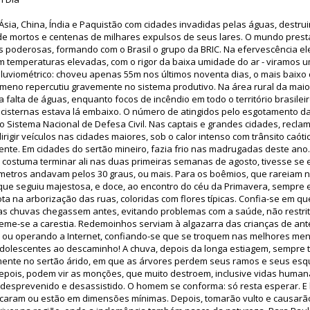
ia, China, Índia e Paquistão com cidades invadidas pelas águas, destru
 de mortos e centenas de milhares expulsos de seus lares. O mundo prest
 poderosas, formando com o Brasil o grupo da BRIC. Na efervescência elei
m temperaturas elevadas, com o rigor da baixa umidade do ar - viramos u
pluviométrico: choveu apenas 55m nos últimos noventa dias, o mais baixo 
meno repercutiu gravemente no sistema produtivo. Na área rural da maior
 falta de águas, enquanto focos de incêndio em todo o território brasilei
 cisternas estava lá embaixo. O número de atingidos pelo esgotamento da
o Sistema Nacional de Defesa Civil. Nas captais e grandes cidades, recla
irigir veículos nas cidades maiores, sob o calor intenso com trânsito caót
ente. Em cidades do sertão mineiro, fazia frio nas madrugadas deste an
 costuma terminar ali nas duas primeiras semanas de agosto, tivesse se
metros andavam pelos 30 graus, ou mais. Para os boêmios, que rareiam n
, que seguiu majestosa, e doce, ao encontro do céu da Primavera, sempre
ta na arborização das ruas, coloridas com flores típicas. Confia-se em qu
s chuvas chegassem antes, evitando problemas com a saúde, não restrito
me-se a carestia. Redemoinhos serviam à algazarra das crianças de ante
a ou operando a Internet, confiando-se que se troquem nas melhores me
adolescentes ao descaminho! A chuva, depois da longa estiagem, sempre 
almente no sertão árido, em que as árvores perdem seus ramos e seus es
Depois, podem vir as monções, que muito destroem, inclusive vidas human
o desprevenido e desassistido. O homem se conforma: só resta esperar. E
secaram ou estão em dimensões mínimas. Depois, tomarão vulto e causarão