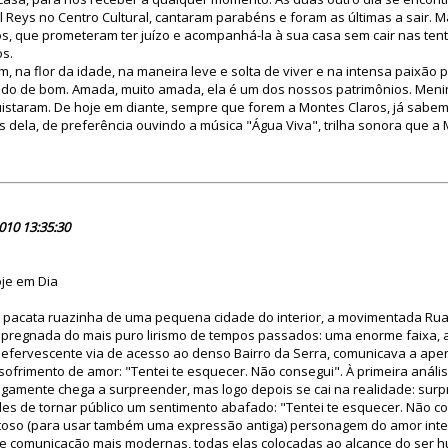
 Reys no Centro Cultural, cantaram parabéns e foram as últimas a sair. M
, que prometeram ter juízo e acompanhá-la à sua casa sem cair nas tent
os.
m, na flor da idade, na maneira leve e solta de viver e na intensa paixão 
udo de bom. Amada, muito amada, ela é um dos nossos patrimônios. Meni
staram. De hoje em diante, sempre que forem a Montes Claros, já sabem
os dela, de preferência ouvindo a música "Água Viva", trilha sonora que a 
61681
010 13:35:30
oje em Dia
e pacata ruazinha de uma pequena cidade do interior, a movimentada R
pregnada do mais puro lirismo de tempos passados: uma enorme faixa,
efervescente via de acesso ao denso Bairro da Serra, comunicava a apen
ofrimento de amor: "Tentei te esquecer. Não consegui". À primeira análi
tigamente chega a surpreender, mas logo depois se cai na realidade: su
es de tornar público um sentimento abafado: "Tentei te esquecer. Não co
toso (para usar também uma expressão antiga) personagem do amor int
 de comunicação mais modernas, todas elas colocadas ao alcance do ser