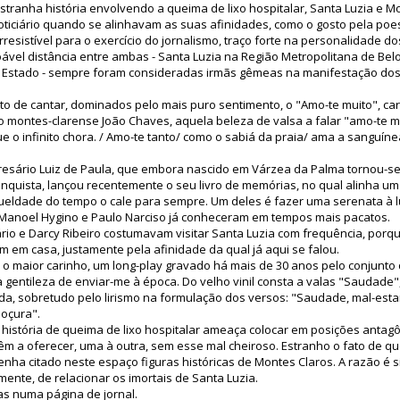
stranha história envolvendo a queima de lixo hospitalar, Santa Luzia e M
ciário quando se alinhavam as suas afinidades, como o gosto pela poesi
resistível para o exercício do jornalismo, traço forte na personalidade do
ável distância entre ambas - Santa Luzia na Região Metropolitana de Bel
o Estado - sempre foram consideradas irmãs gêmeas na manifestação do
to de cantar, dominados pelo mais puro sentimento, o "Amo-te muito", ca
 montes-clarense João Chaves, aquela beleza de valsa a falar "amo-te mu
e o infinito chora. / Amo-te tanto/ como o sabiá da praia/ ama a sanguín
esário Luiz de Paula, que embora nascido em Várzea da Palma tornou-s
conquista, lançou recentemente o seu livro de memórias, no qual alinha u
rueldade do tempo o cale para sempre. Um deles é fazer uma serenata à l
a Manoel Hygino e Paulo Narciso já conheceram em tempos mais pacatos.
o e Darcy Ribeiro costumavam visitar Santa Luzia com frequência, porque
m em casa, justamente pela afinidade da qual já aqui se falou.
o maior carinho, um long-play gravado há mais de 30 anos pelo conjunto
a gentileza de enviar-me à época. Do velho vinil consta a valas "Saudade
ida, sobretudo pelo lirismo na formulação dos versos: "Saudade, mal-esta
doçura".
 história de queima de lixo hospitalar ameaça colocar em posições antag
têm a oferecer, uma à outra, sem esse mal cheiroso. Estranho o fato de qu
tenha citado neste espaço figuras históricas de Montes Claros. A razão é s
mente, de relacionar os imortais de Santa Luzia.
s numa página de jornal.