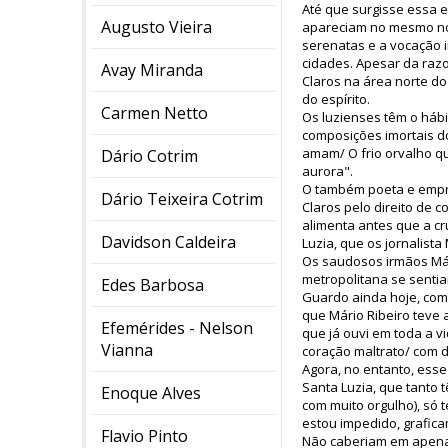
Até que surgisse essa e
Augusto Vieira
apareciam no mesmo noti
serenatas e a vocação ir
cidades. Apesar da razo
Avay Miranda
Claros na área norte d
do espírito.
Carmen Netto
Os luzienses têm o hábi
composições imortais do
amam/ O frio orvalho qu
Dário Cotrim
aurora".
O também poeta e empr
Dário Teixeira Cotrim
Claros pelo direito de 
alimenta antes que a c
Davidson Caldeira
Luzia, que os jornalist
Os saudosos irmãos Mári
metropolitana se sentia
Edes Barbosa
Guardo ainda hoje, com 
que Mário Ribeiro teve 
Efemérides - Nelson
que já ouvi em toda a v
Vianna
coração maltrato/ com 
Agora, no entanto, esse
Santa Luzia, que tanto 
Enoque Alves
com muito orgulho), só 
estou impedido, grafica
Flavio Pinto
Não caberiam em apena