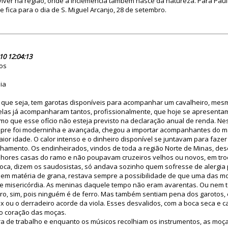
viver na região, onde a inclemência também nasce da natureza. Para Paul
fica para o dia de S. Miguel Arcanjo, 28 de setembro.
61183
10 12:04:13
os
ia
 que seja, tem garotas disponíveis para acompanhar um cavalheiro, mes
E elas já acompanharam tantos, profissionalmente, que hoje se apresent
 que esse ofício não esteja previsto na declaração anual de renda. N
pre foi moderninha e avançada, chegou a importar acompanhantes do mai
ior idade. O calor intenso e o dinheiro disponível se juntavam para faze
hamento. Os endinheirados, vindos de toda a região Norte de Minas, d
hores casas do ramo e não poupavam cruzeiros velhos ou novos, em tr
ca, dizem os saudosistas, só andava sozinho quem sofresse de alergia p
em matéria de grana, restava sempre a possibilidade de que uma das 
e misericórdia. As meninas daquele tempo não eram avarentas. Ou nem 
ro, sim, pois ninguém é de ferro. Mas também sentiam pena dos garotos,
ax ou o derradeiro acorde da viola. Esses desvalidos, com a boca seca e c
o coração das moças.
ira de trabalho e enquanto os músicos recolhiam os instrumentos, as moça