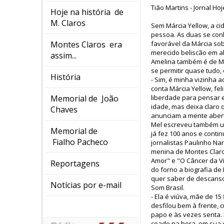
Tião Martins - Jornal Ho
Hoje na história de
M. Claros
Sem Márcia Yellow, a ci
pessoa. As duas se con
Montes Claros era
favorável da Márcia so
merecido beliscão em a
assim...
Amelina também é de Mon
se permitir quase tudo,
História
- Sim, é minha vizinha 
conta Márcia Yellow, fe
Memorial de João
liberdade para pensar e
idade, mas deixa claro q
Chaves
anunciam a mente aberta
Mel escreveu também um
Memorial de
já fez 100 anos e conti
Fialho Pacheco
jornalistas Paulinho Nar
menina de Montes Claro
Amor" e "O Câncer da Vi
Reportagens
do forno a biografia de
quer saber de descanso
Notícias por e-mail
Som Brasil.
- Ela é viúva, mãe de 1
desfilou bem à frente,
papo e às vezes senta. 
coado na hora, em sua 