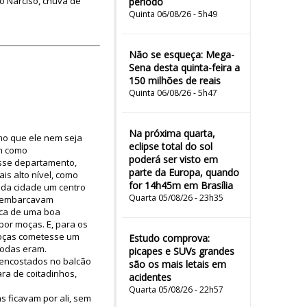
o Narciso, chuva de
período
Quinta 06/08/26 - 5h49
Não se esqueça: Mega-
Sena desta quinta-feira a
150 milhões de reais
Quinta 06/08/26 - 5h47
Na próxima quarta,
mo que ele nem seja
eclipse total do sol
am como
poderá ser visto em
esse departamento,
parte da Europa, quando
s alto nível, como
for 14h45m em Brasília
r da cidade um centro
Quarta 05/08/26 - 23h35
esembarcavam
oca de uma boa
or moças. E, para os
moças cometesse um
Estudo comprova:
todas eram.
picapes e SUVs grandes
 encostados no balcão
são os mais letais em
ara de coitadinhos,
acidentes
Quarta 05/08/26 - 22h57
s ficavam por ali, sem