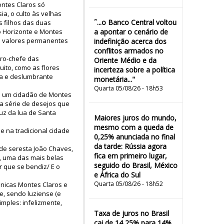
ontes Claros só
a, o culto às velhas
˜...o Banco Central voltou
s filhos das duas
o Horizonte e Montes
a apontar o cenário de
s valores permanentes
indefinição acerca dos
conflitos armados no
rro-chefe das
Oriente Médio e da
ito, como as flores
incerteza sobre a política
ea e deslumbrante
monetária..."
Quarta 05/08/26 - 18h53
e um cidadão de Montes
ma série de desejos que
uz da lua de Santa
Maiores juros do mundo,
mesmo com a queda de
 na tradicional cidade
0,25% anunciada no final
da tarde: Rússia agora
 de seresta João Chaves,
fica em primeiro lugar,
", uma das mais belas
seguido do Brasil, México
r que se bendiz/ E o
e África do Sul
Quarta 05/08/26 - 18h52
ônicas Montes Claros e
e, sendo luziense (e
imples: infelizmente,
Taxa de juros no Brasil
cai de 14,25% para 14%,