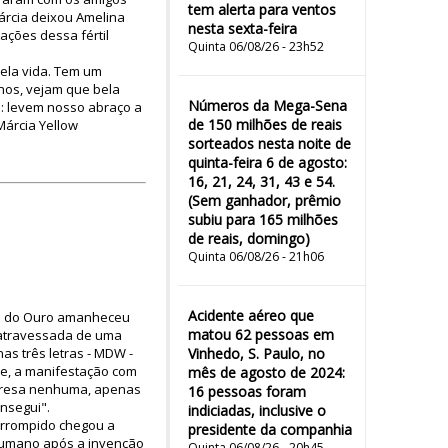
tem alerta para ventos
árcia deixou Amelina
nesta sexta-feira
ações dessa fértil
Quinta 06/08/26 - 23h52
pela vida. Tem um
nos, vejam que bela
Números da Mega-Sena
: levem nosso abraço a
de 150 milhões de reais
Márcia Yellow
sorteados nesta noite de
quinta-feira 6 de agosto:
16, 21, 24, 31, 43 e 54.
(Sem ganhador, prêmio
subiu para 165 milhões
de reais, domingo)
Quinta 06/08/26 - 21h06
Acidente aéreo que
ua do Ouro amanheceu
matou 62 pessoas em
 atravessada de uma
as três letras - MDW -
Vinhedo, S. Paulo, no
se, a manifestação com
mês de agosto de 2024:
rpresa nenhuma, apenas
16 pessoas foram
nsegui".
indiciadas, inclusive o
errompido chegou a
presidente da companhia
 humano após a invenção
Quinta 06/08/26 - 20h45