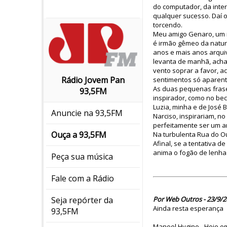
do computador, da inter
qualquer sucesso. Daí o
torcendo.
Meu amigo Genaro, um i
é irmão gêmeo da natur
anos e mais anos arqui
levanta de manhã, acha 
vento soprar a favor, a
Rádio Jovem Pan
sentimentos só aparen
As duas pequenas frases
93,5FM
inspirador, como no be
Luzia, minha e de José 
Anuncie na 93,5FM
Narciso, inspirariam, n
perfeitamente ser um an
Ouça a 93,5FM
Na turbulenta Rua do O
Afinal, se a tentativa d
anima o fogão de lenha 
Peça sua música
Fale com a Rádio
Por Web Outros - 23/9/2
Seja repórter da
Ainda resta esperança
93,5FM
Manoel Hygino - Hoje e