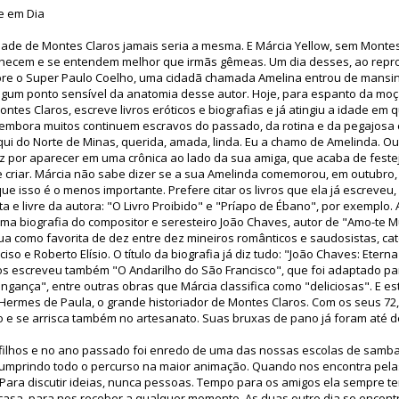
je em Dia
dade de Montes Claros jamais seria a mesma. E Márcia Yellow, sem Montes 
hecem e se entendem melhor que irmãs gêmeas. Um dia desses, ao repro
bre o Super Paulo Coelho, uma cidadã chamada Amelina entrou de mansi
lgum ponto sensível da anatomia desse autor. Hoje, para espanto da moç
tes Claros, escreve livros eróticos e biografias e já atingiu a idade 
 embora muitos continuem escravos do passado, da rotina e da pegajosa c
aqui do Norte de Minas, querida, amada, linda. Eu a chamo de Amelinda. O
liz por aparecer em uma crônica ao lado da sua amiga, que acaba de fest
 criar. Márcia não sabe dizer se a sua Amelinda comemorou, em outubro, 
ue isso é o menos importante. Prefere citar os livros que ela já escreveu,
 e livre da autora: "O Livro Proibido" e "Príapo de Ébano", por exemplo.
a biografia do compositor e seresteiro João Chaves, autor de "Amo-te M
nua como favorita de dez entre dez mineiros românticos e saudosistas, cat
ciso e Roberto Elísio. O título da biografia já diz tudo: "João Chaves: Eter
s escreveu também "O Andarilho do São Francisco", que foi adaptado para
ngança", entre outras obras que Márcia classifica como "deliciosas". E es
 Hermes de Paula, o grande historiador de Montes Claros. Com os seus 72,
 e se arrisca também no artesanato. Suas bruxas de pano já foram até
5 filhos e no ano passado foi enredo de uma das nossas escolas de samba 
 cumprindo todo o percurso na maior animação. Quando nos encontra pela
Para discutir ideias, nunca pessoas. Tempo para os amigos ela sempre t
casa, para nos receber a qualquer momento. As duas outro dia se encon