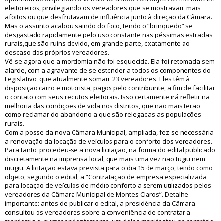
eleitoreiros, privilegiando os vereadores que se mostravam mais
afoitos ou que desfrutavam de influência junto à direção da Câmara.
Mas o assunto acabou saindo do foco, tendo o “brinquedo” se
desgastado rapidamente pelo uso constante nas péssimas estradas
rurais,que são ruins devido, em grande parte, exatamente ao
descaso dos próprios vereadores.
Vê-se agora que a mordomia não foi esquecida. Ela foi retomada sem
alarde, com a agravante de se estender a todos os componentes do
Legislativo, que atualmente somam 23 vereadores. Eles têm à
disposição carro e motorista, pagos pelo contribuinte, a fim de facilitar
o contato com seus redutos eleitorais. Isso certamente irá refletir na
melhoria das condições de vida nos distritos, que não mais terão
como reclamar do abandono a que são relegadas as populações
rurais.
Com a posse da nova Câmara Municipal, ampliada, fez-se necessária
a renovação da locação de veículos para o conforto dos vereadores.
Para tanto, procedeu-se a nova licitação, na forma do edital publicado
discretamente na imprensa local, que mais uma vez não tugiu nem
mugiu. A licitação estava prevista para o dia 15 de março, tendo como
objeto, segundo o edital, a “Contratação de empresa especializada
para locação de veículos de médio conforto a serem utilizados pelos
vereadores da Câmara Municipal de Montes Claros”. Detalhe
importante: antes de publicar o edital, a presidência da Câmara
consultou os vereadores sobre a conveniência de contratar a