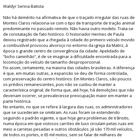
Waldyr Senna Batista
Não há demérito na afirmativa de que o traçado irregular das ruas de
Montes Claros relaciona-se com o tipo de transporte de tração animal
predominante no passado remoto. Não havia outro modelo. Trata-se
de constatação de fato histórico. O historiador Hermes de Paula
deixou registrado que a chegada à cidade do primeiro veículo movido
a combustível provocou alvoroço no entorno da igreja da Matriz, à
época o grande centro de convergência da cidade. Apelidado de
“bicho caminhão”, é de se imaginar a dificuldade encontrada para a
locomoção do veículo de tamanho desproporcional.
Foi assim, certamente, na maioria das cidades brasileiras. A diferença
é que, em muitas outras, a expansão se deu de forma controlada,
com preservação do centro histórico. Em Montes Claros, são poucos
os prédios remanescentes, pois não se cuidou de manter a
característica original, de forma que, até hoje, há demolições que não
deveriam ocorrer, se prevalecesse preocupação maior em manter a
parte histórica.
No entanto, no que se refere à largura das ruas, os administradores
que se sucederam se omitiram. As ruas foram se estendendo
seguindo o padrão vigente, o que hoje gera problemas de trânsito,
numa época em que vistosos carrões de luxo circulam pelas ruas em
meio a carretas pesadas e outros obstáculos. Já são 170 mil veículos,
de todos os portes, e 65 mil motos, sem se falar de milhares de