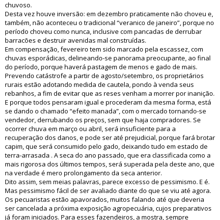
chuvoso.
Desta vez houve inversão: em dezembro praticamente não choveu e,
também, não aconteceu o tradicional “veranico de janeiro”, porque no
período choveu como nunca, inclusive com pancadas de derrubar
barracões e destruir avenidas mal construídas.
Em compensação, fevereiro tem sido marcado pela escassez, com
chuvas esporádicas, delineando-se panorama preocupante, ao final
do período, porque haverá pastagem de menos e gado de mais.
Prevendo catástrofe a partir de agosto/setembro, os proprietários
rurais estão adotando medida de cautela, pondo à venda seus
rebanhos, a fim de evitar que as reses venham a morrer por inanição.
E porque todos pensaram igual e procederam da mesma forma, está
se dando o chamado “efeito manada”, com o mercado tornando-se
vendedor, derrubando os preços, sem que haja compradores. Se
ocorrer chuva em março ou abril, será insuficiente para a
recuperação dos danos, e pode ser até prejudicial, porque fará brotar
capim, que será consumido pelo gado, deixando tudo em estado de
terra-arrasada . A seca do ano passado, que era classificada como a
mais rigorosa dos últimos tempos, será superada pela deste ano, que
na verdade é mero prolongamento da seca anterior.
Dito assim, sem meias palavras, parece excesso de pessimismo. E é.
Mas pessimismo fácil de ser avaliado diante do que se viu até agora.
Os pecuaristas estão apavorados, muitos falando até que deveria
ser cancelada a próxima exposição agropecuária, cujos preparativos
já foram iniciados. Para esses fazendeiros, a mostra, sempre