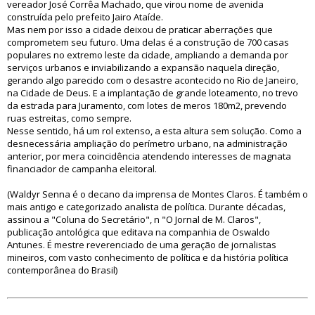
vereador José Corrêa Machado, que virou nome de avenida
construída pelo prefeito Jairo Ataíde.
Mas nem por isso a cidade deixou de praticar aberrações que
comprometem seu futuro. Uma delas é a construção de 700 casas
populares no extremo leste da cidade, ampliando a demanda por
serviços urbanos e inviabilizando a expansão naquela direção,
gerando algo parecido com o desastre acontecido no Rio de Janeiro,
na Cidade de Deus. E a implantação de grande loteamento, no trevo
da estrada para Juramento, com lotes de meros 180m2, prevendo
ruas estreitas, como sempre.
Nesse sentido, há um rol extenso, a esta altura sem solução. Como a
desnecessária ampliação do perímetro urbano, na administração
anterior, por mera coincidência atendendo interesses de magnata
financiador de campanha eleitoral.
(Waldyr Senna é o decano da imprensa de Montes Claros. É também o
mais antigo e categorizado analista de política. Durante décadas,
assinou a "Coluna do Secretário", n "O Jornal de M. Claros",
publicação antológica que editava na companhia de Oswaldo
Antunes. É mestre reverenciado de uma geração de jornalistas
mineiros, com vasto conhecimento de política e da história política
contemporânea do Brasil)