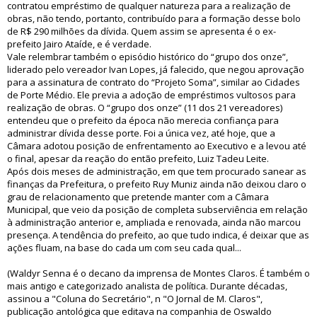
contratou empréstimo de qualquer natureza para a realização de
obras, não tendo, portanto, contribuído para a formação desse bolo
de R$ 290 milhões da dívida. Quem assim se apresenta é o ex-
prefeito Jairo Ataíde, e é verdade.
Vale relembrar também o episódio histórico do “grupo dos onze”,
liderado pelo vereador Ivan Lopes, já falecido, que negou aprovação
para a assinatura de contrato do “Projeto Soma”, similar ao Cidades
de Porte Médio. Ele previa a adoção de empréstimos vultosos para
realização de obras. O “grupo dos onze” (11 dos 21 vereadores)
entendeu que o prefeito da época não merecia confiança para
administrar dívida desse porte. Foi a única vez, até hoje, que a
Câmara adotou posição de enfrentamento ao Executivo e a levou até
o final, apesar da reação do então prefeito, Luiz Tadeu Leite.
Após dois meses de administração, em que tem procurado sanear as
finanças da Prefeitura, o prefeito Ruy Muniz ainda não deixou claro o
grau de relacionamento que pretende manter com a Câmara
Municipal, que veio da posição de completa subserviência em relação
à administração anterior e, ampliada e renovada, ainda não marcou
presença. A tendência do prefeito, ao que tudo indica, é deixar que as
ações fluam, na base do cada um com seu cada qual...
(Waldyr Senna é o decano da imprensa de Montes Claros. É também o
mais antigo e categorizado analista de política. Durante décadas,
assinou a "Coluna do Secretário", n "O Jornal de M. Claros",
publicação antológica que editava na companhia de Oswaldo