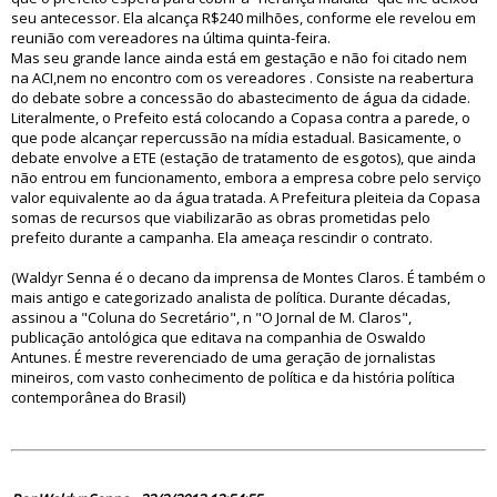
seu antecessor. Ela alcança R$240 milhões, conforme ele revelou em
reunião com vereadores na última quinta-feira.
Mas seu grande lance ainda está em gestação e não foi citado nem
na ACI,nem no encontro com os vereadores . Consiste na reabertura
do debate sobre a concessão do abastecimento de água da cidade.
Literalmente, o Prefeito está colocando a Copasa contra a parede, o
que pode alcançar repercussão na mídia estadual. Basicamente, o
debate envolve a ETE (estação de tratamento de esgotos), que ainda
não entrou em funcionamento, embora a empresa cobre pelo serviço
valor equivalente ao da água tratada. A Prefeitura pleiteia da Copasa
somas de recursos que viabilizarão as obras prometidas pelo
prefeito durante a campanha. Ela ameaça rescindir o contrato.
(Waldyr Senna é o decano da imprensa de Montes Claros. É também o
mais antigo e categorizado analista de política. Durante décadas,
assinou a "Coluna do Secretário", n "O Jornal de M. Claros",
publicação antológica que editava na companhia de Oswaldo
Antunes. É mestre reverenciado de uma geração de jornalistas
mineiros, com vasto conhecimento de política e da história política
contemporânea do Brasil)
74621