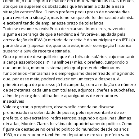
como for, o que importa é manter em funcionamento as duas frentes,
até que se superem os obstáculos que levaram a cidade a essa
situação catastrófica. O novo prefeito pediu prazo de noventa dias
para reverter a situação, mas teme-se que ele foi demasiado otimista
e acabará tendo de ampliar esse prazo de tolerância.
Tudo se resume na existência de recursos financeiros, havendo
alguma esperança de que a tendência é favorável, ajudada pela
arrecadação do IPVA (a metade da receita é do município) e do IPTU (a
partir de abril), apesar de, quanto a este, incidir sonegação histórica
superior a 60% da receita estimada.
Outro ponto de desequilíbrio, que é a folha de salários, cujo montante
alcança assombrosos R$ 18 milhões/ mês, o prefeito, cumprindo o
que anunciou, montou sistema pelo qual pretende eliminar os
funcionários –fantasmas e o empreguismo desenfreado, imaginando
que, por esse meio, poderá reduzir em um terço a despesa. A
primeira etapa do processo já foi cumprida, com a redução do número
de secretarias, cada uma com titulares, adjuntos, chefes e subchefes,
além de protegidos, afilhados e apaniguados de vereadores
insaciáveis
Vale registrar, a propósito, observação contida no discurso
pronunciado na solenidade de posse, pelo representante do ex-
prefeito, o ex-secretário Pedro Narciso, segundo o qual, nas últimas
décadas, Montes Claros foi vítima do apadrinhamento político. Como
figura de destaque no cenário político do município desde os anos
1980, o ex-vereador e também ex-deputado e ex-vice-prefeito sabe