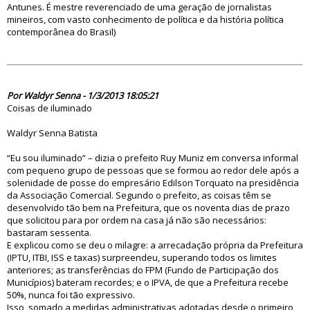
Antunes. É mestre reverenciado de uma geração de jornalistas
mineiros, com vasto conhecimento de política e da história política
contemporânea do Brasil)
74685
Por Waldyr Senna - 1/3/2013 18:05:21
Coisas de iluminado
Waldyr Senna Batista
“Eu sou iluminado” – dizia o prefeito Ruy Muniz em conversa informal
com pequeno grupo de pessoas que se formou ao redor dele após a
solenidade de posse do empresário Edilson Torquato na presidência
da Associação Comercial. Segundo o prefeito, as coisas têm se
desenvolvido tão bem na Prefeitura, que os noventa dias de prazo
que solicitou para por ordem na casa já não são necessários:
bastaram sessenta.
E explicou como se deu o milagre: a arrecadação própria da Prefeitura
(IPTU, ITBI, ISS e taxas) surpreendeu, superando todos os limites
anteriores; as transferências do FPM (Fundo de Participação dos
Municípios) bateram recordes; e o IPVA, de que a Prefeitura recebe
50%, nunca foi tão expressivo.
Isso, somado a medidas administrativas adotadas desde o primeiro