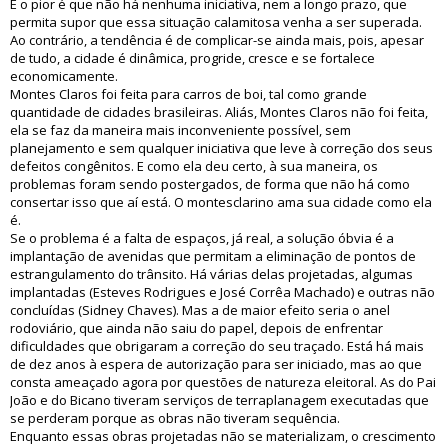
E o pior é que não há nenhuma iniciativa, nem a longo prazo, que
permita supor que essa situação calamitosa venha a ser superada.
Ao contrário, a tendência é de complicar-se ainda mais, pois, apesar
de tudo, a cidade é dinâmica, progride, cresce e se fortalece
economicamente.
Montes Claros foi feita para carros de boi, tal como grande
quantidade de cidades brasileiras. Aliás, Montes Claros não foi feita,
ela se faz da maneira mais inconveniente possível, sem
planejamento e sem qualquer iniciativa que leve à correção dos seus
defeitos congênitos. E como ela deu certo, à sua maneira, os
problemas foram sendo postergados, de forma que não há como
consertar isso que aí está. O montesclarino ama sua cidade como ela
é.
Se o problema é a falta de espaços, já real, a solução óbvia é a
implantação de avenidas que permitam a eliminação de pontos de
estrangulamento do trânsito. Há várias delas projetadas, algumas
implantadas (Esteves Rodrigues e José Corrêa Machado) e outras não
concluídas (Sidney Chaves). Mas a de maior efeito seria o anel
rodoviário, que ainda não saiu do papel, depois de enfrentar
dificuldades que obrigaram a correção do seu traçado. Está há mais
de dez anos à espera de autorização para ser iniciado, mas ao que
consta ameaçado agora por questões de natureza eleitoral. As do Pai
João e do Bicano tiveram serviços de terraplanagem executadas que
se perderam porque as obras não tiveram sequência.
Enquanto essas obras projetadas não se materializam, o crescimento