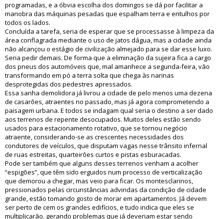
programadas, e a óbvia escolha dos domingos se dá por facilitar a
manobra das máquinas pesadas que espalham terra e entulhos por
todos os lados.
Concluída a tarefa, seria de esperar que se processasse à limpeza da
área conflagrada mediante o uso de jatos dágua, mas a cidade ainda
não alcançou o estágio de civilização almejado para se dar esse luxo.
Seria pedir demais. De forma que a eliminação da sujeira fica a cargo
dos pneus dos automóveis que, mal amanhece a segunda-feira, vão
transformando em pó a terra solta que chega às narinas
desprotegidas dos pedestres apressados.
Essa sanha demolidora já livrou a cidade de pelo menos uma dezena
de casarões, atraentes no passado, mas já agora comprometendo a
paisagem urbana. E todos se indagam qual seria o destino a ser dado
aos terrenos de repente desocupados. Muitos deles estão sendo
usados para estacionamento rotativo, que se tornou negócio
atraente, considerando-se as crescentes necessidades dos
condutores de veículos, que disputam vagas nesse trânsito infernal
de ruas estreitas, quarteirões curtos e pistas esburacadas.
Pode ser também que alguns desses terrenos venham a acolher
“espigões”, que têm sido erguidos num processo de verticalização
que demorou a chegar, mas veio para ficar. Os montesclarinos,
pressionados pelas circunstâncias advindas da condição de cidade
grande, estão tomando gosto de morar em apartamentos. Já devem
ser perto de cem os grandes edifícios, e tudo indica que eles se
multiplicarão, gerando problemas que já deveriam estar sendo