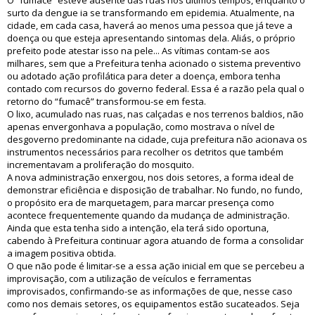
O “fumacê” esteve ausente das ruas nos últimos tempos, enquanto o
surto da dengue ia se transformando em epidemia. Atualmente, na
cidade, em cada casa, haverá ao menos uma pessoa que já teve a
doença ou que esteja apresentando sintomas dela. Aliás, o próprio
prefeito pode atestar isso na pele... As vítimas contam-se aos
milhares, sem que a Prefeitura tenha acionado o sistema preventivo
ou adotado ação profilática para deter a doença, embora tenha
contado com recursos do governo federal. Essa é a razão pela qual o
retorno do “fumacê” transformou-se em festa.
O lixo, acumulado nas ruas, nas calçadas e nos terrenos baldios, não
apenas envergonhava a população, como mostrava o nível de
desgoverno predominante na cidade, cuja prefeitura não acionava os
instrumentos necessários para recolher os detritos que também
incrementavam a proliferação do mosquito.
A nova administração enxergou, nos dois setores, a forma ideal de
demonstrar eficiência e disposição de trabalhar. No fundo, no fundo,
o propósito era de marquetagem, para marcar presença como
acontece frequentemente quando da mudança de administração.
Ainda que esta tenha sido a intenção, ela terá sido oportuna,
cabendo à Prefeitura continuar agora atuando de forma a consolidar
a imagem positiva obtida.
O que não pode é limitar-se a essa ação inicial em que se percebeu a
improvisação, com a utilização de veículos e ferramentas
improvisados, confirmando-se as informações de que, nesse caso
como nos demais setores, os equipamentos estão sucateados. Seja