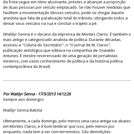
da frota segue em ritmo alucinante, prestes a alcançar a proporção
de duas pessoas por veículo emplacado. Se não houver medidas que
facilitem a movimentação desses veículos, pode-se chegar àquela
anedota que fala de paralisação total do trânsito, obrigando todos a
deixar seus veículos na rua e concluir o trajeto a pé.
(Waldyr Senna é o decano da imprensa de Montes Claros. É também o
mais antigo e categorizado analista de política. Durante décadas,
assinou a "Coluna do Secretário", n "O Jornal de M. Claros",
publicação antológica que editava na companhia de Oswaldo
Antunes. É mestre reverenciado de uma geração de jornalistas
mineiros, com vasto conhecimento de política e da história política
contemporânea do Brasil)
75434
Por Waldyr Senna - 17/5/2013 14:12:26
Sempre aos domingos
Waldyr Senna Batista
Ultimamente, a cada domingo, pelo menos uma casa antiga vai abaixo
em Montes Claros, e é bom lembrar que isso, pelo menos por
enquanto, nada tem a ver com terremotos. São demolições