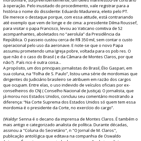
mordomia e, surpreendentemente, um deles manifestou-se contrário
à operação. Pelo inusitado do procedimento, vale registrar para a
história o nome do dissidente: Eduardo Madureira, eleito pelo PT.
Ele merece o destaque porque, com essa atitude, está contrariando
até exemplo que vem de longe e de cima: a presidente Dilma Roussef,
para visitar o papa Francisco, levou ao Vaticano comitiva de 52
acompanhantes, aboletados no “aerolula” da Presidência da
República. O passeio custou cerca de R$ 350 mil, sem contar o custo
operacional pelo uso da aeronave. E note-se que o novo Papa
assumiu prometendo uma Igreja pobre, voltada para os pob res. O
que não é o caso do Brasil ( e da Câmara de Montes Claros, por que
não?) . País rico é outra coisa...
A propósito, um dos principais jornalistas do Brasil, Élio Gaspari, em
sua coluna, na “Folha de S. Paulo”, listou uma série de mordomias que
dirigentes do Judiciário brasileiro se atribuem em razão dos cargos
que ocupam. Entre elas, o uso indevido de veículos oficiais por ex-
conselheiros do CNJ ( Conselho Nacional de Justiça). O jornalista, que
já morou nos Estados Unidos, concluiu seu comentário mostrando a
diferença: “Na Corte Suprema dos Estados Unidos só quem tem essa
mordomia é o presidente da Corte, no exercício do cargo”.
(Waldyr Senna é o decano da imprensa de Montes Claros. É também o
mais antigo e categorizado analista de política. Durante décadas,
assinou a "Coluna do Secretário", n "O Jornal de M. Claros",
publicação antológica que editava na companhia de Oswaldo