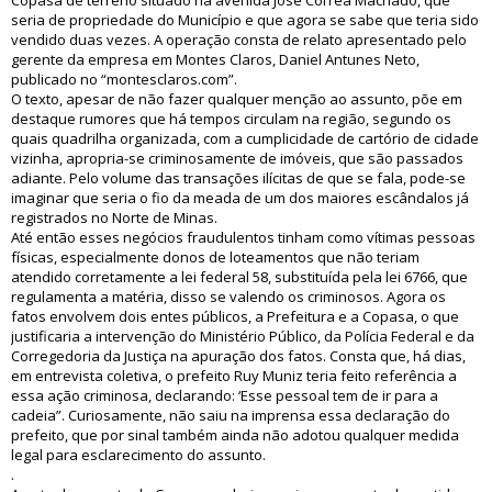
Copasa de terreno situado na avenida José Correa Machado, que
seria de propriedade do Município e que agora se sabe que teria sido
vendido duas vezes. A operação consta de relato apresentado pelo
gerente da empresa em Montes Claros, Daniel Antunes Neto,
publicado no “montesclaros.com”.
O texto, apesar de não fazer qualquer menção ao assunto, põe em
destaque rumores que há tempos circulam na região, segundo os
quais quadrilha organizada, com a cumplicidade de cartório de cidade
vizinha, apropria-se criminosamente de imóveis, que são passados
adiante. Pelo volume das transações ilícitas de que se fala, pode-se
imaginar que seria o fio da meada de um dos maiores escândalos já
registrados no Norte de Minas.
Até então esses negócios fraudulentos tinham como vítimas pessoas
físicas, especialmente donos de loteamentos que não teriam
atendido corretamente a lei federal 58, substituída pela lei 6766, que
regulamenta a matéria, disso se valendo os criminosos. Agora os
fatos envolvem dois entes públicos, a Prefeitura e a Copasa, o que
justificaria a intervenção do Ministério Público, da Polícia Federal e da
Corregedoria da Justiça na apuração dos fatos. Consta que, há dias,
em entrevista coletiva, o prefeito Ruy Muniz teria feito referência a
essa ação criminosa, declarando: ‘Esse pessoal tem de ir para a
cadeia”. Curiosamente, não saiu na imprensa essa declaração do
prefeito, que por sinal também ainda não adotou qualquer medida
legal para esclarecimento do assunto.
.