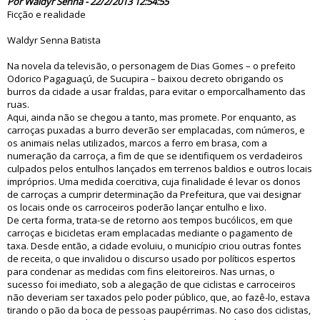
Por Waldyr Senna - 22/2/2013 12:54:55
Ficção e realidade
Waldyr Senna Batista
Na novela da televisão, o personagem de Dias Gomes – o prefeito
Odorico Pagaguaçú, de Sucupira – baixou decreto obrigando os
burros da cidade a usar fraldas, para evitar o emporcalhamento das
ruas.
Aqui, ainda não se chegou a tanto, mas promete. Por enquanto, as
carroças puxadas a burro deverão ser emplacadas, com números, e
os animais nelas utilizados, marcos a ferro em brasa, com a
numeração da carroça, a fim de que se identifiquem os verdadeiros
culpados pelos entulhos lançados em terrenos baldios e outros locais
impróprios. Uma medida coercitiva, cuja finalidade é levar os donos
de carroças a cumprir determinação da Prefeitura, que vai designar
os locais onde os carroceiros poderão lançar entulho e lixo.
De certa forma, trata-se de retorno aos tempos bucólicos, em que
carroças e bicicletas eram emplacadas mediante o pagamento de
taxa. Desde então, a cidade evoluiu, o município criou outras fontes
de receita, o que invalidou o discurso usado por políticos espertos
para condenar as medidas com fins eleitoreiros. Nas urnas, o
sucesso foi imediato, sob a alegação de que ciclistas e carroceiros
não deveriam ser taxados pelo poder público, que, ao fazê-lo, estava
tirando o pão da boca de pessoas paupérrimas. No caso dos ciclistas,