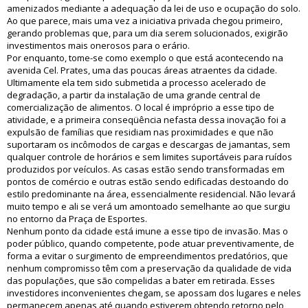
amenizados mediante a adequação da lei de uso e ocupação do solo.
Ao que parece, mais uma vez a iniciativa privada chegou primeiro,
gerando problemas que, para um dia serem solucionados, exigirão
investimentos mais onerosos para o erário.
Por enquanto, tome-se como exemplo o que está acontecendo na
avenida Cel. Prates, uma das poucas áreas atraentes da cidade.
Ultimamente ela tem sido submetida a processo acelerado de
degradação, a partir da instalação de uma grande central de
comercialização de alimentos. O local é impróprio a esse tipo de
atividade, e a primeira conseqüência nefasta dessa inovação foi a
expulsão de famílias que residiam nas proximidades e que não
suportaram os incômodos de cargas e descargas de jamantas, sem
qualquer controle de horários e sem limites suportáveis para ruídos
produzidos por veículos. As casas estão sendo transformadas em
pontos de comércio e outras estão sendo edificadas destoando do
estilo predominante na área, essencialmente residencial. Não levará
muito tempo e ali se verá um amontoado semelhante ao que surgiu
no entorno da Praça de Esportes.
Nenhum ponto da cidade está imune a esse tipo de invasão. Mas o
poder público, quando competente, pode atuar preventivamente, de
forma a evitar o surgimento de empreendimentos predatórios, que
nenhum compromisso têm com a preservação da qualidade de vida
das populações, que são compelidas a bater em retirada. Esses
investidores inconvenientes chegam, se apossam dos lugares e neles
permanecem apenas até quando estiverem obtendo retorno pelo