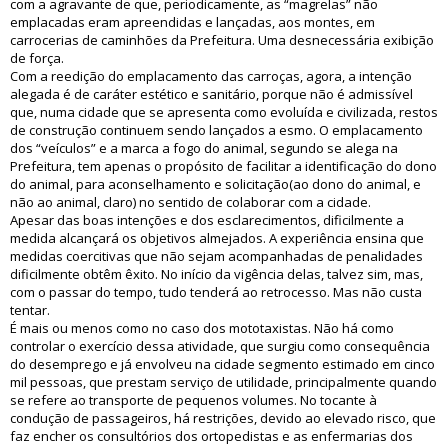
com a agravante de que, periodicamente, as “magrelas” não
emplacadas eram apreendidas e lançadas, aos montes, em
carrocerias de caminhões da Prefeitura. Uma desnecessária exibição
de força.
Com a reedição do emplacamento das carroças, agora, a intenção
alegada é de caráter estético e sanitário, porque não é admissível
que, numa cidade que se apresenta como evoluída e civilizada, restos
de construção continuem sendo lançados a esmo. O emplacamento
dos “veículos” e a marca a fogo do animal, segundo se alega na
Prefeitura, tem apenas o propósito de facilitar a identificação do dono
do animal, para aconselhamento e solicitação(ao dono do animal, e
não ao animal, claro) no sentido de colaborar com a cidade.
Apesar das boas intenções e dos esclarecimentos, dificilmente a
medida alcançará os objetivos almejados. A experiência ensina que
medidas coercitivas que não sejam acompanhadas de penalidades
dificilmente obtêm êxito. No início da vigência delas, talvez sim, mas,
com o passar do tempo, tudo tenderá ao retrocesso. Mas não custa
tentar.
É mais ou menos como no caso dos mototaxistas. Não há como
controlar o exercício dessa atividade, que surgiu como consequência
do desemprego e já envolveu na cidade segmento estimado em cinco
mil pessoas, que prestam serviço de utilidade, principalmente quando
se refere ao transporte de pequenos volumes. No tocante à
condução de passageiros, há restrições, devido ao elevado risco, que
faz encher os consultórios dos ortopedistas e as enfermarias dos