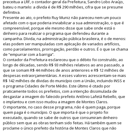
preceitua a LRF, o contador-geral da Prefeitura, Sandro Lobo Araújo,
bateu o martelo: a dívida é de R$ 290 milhões, cifra que se presume
definitiva.
Presente ao ato, o prefeito Ruy Muniz não pareceu nem um pouco
afetado com o que poderia inviabilizar a sua administração, o que é
compreensível, porque ele mesmo disse que sabe onde está o
dinheiro para realizar o programa que defendeu durante a
campanha. Dívida, na administração pública brasileira, é o de menos:
elas podem ser manipuladas com aplicação de variados artifícios,
como parcelamentos, prorrogação, perdão e outros. É o que se chama
de “empurrar com a barriga”.
O contador da Prefeitura esclareceu que o débito foi construído, ao
longo de décadas, sendo R$ 93 milhões relativos ao ano passado, a
que se somam R$ 44 milhões de anos anteriores e R$ 12 milhões de
despesas extraorçamentárias. A esses valores acrescentam-se mais
R$ 142 milhões de dívidas do município com a União, incluindo INSS e
o programa Cidades de Porte Médio. Este último é citado por
praticamente todos os prefeitos, com a intenção dissimulada de
desgastar a imagem do falecido prefeito Antônio Lafetá Rebello, que
o implantou e com isso mudou a imagem de Montes Claros.
O importante, no caso desse programa, não é quem paga, porque
quem paga é o município. O que importa é que o projeto foi
executado, quando se sabe de outros que consumiram dinheiro
público sem que as obras tenham sido feitas. Há também quem se
proclame o único prefeito da história de Montes Claros que não