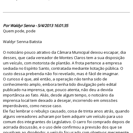
75024
Por Waldyr Senna - 5/4/2013 16:01:35
Quem pode, pode
Waldyr Senna Batista
O noticiário pouco atrativo da Câmara Municipal deixou escapar, dia
desses, que cada vereador de Montes Claros tem a sua disposição
um veículo, com motorista de plantão. A frota pertence a empresa
sediada no Espírito Santo, contratada mediante licitação pública. O
custo dessa prebenda não foi revelado, mas é fácil de imaginar.
O curioso é que, até então, a operação não tenha sido de
conhecimento amplo, embora tenha tido divulgação pelo edital
publicado na imprensa, que, pouco atenta, não deu a devida
importância ao fato. Aliás, desde algum tempo, o noticiário da
imprensa local tem deixado a desejar, incorrendo em omissões
imperdoáveis, como nesse caso.
Ele faz lembrar o rebuliço causado, coisa de trinta anos atrás, quando
alguns vereadores acharam por bem adquirir um veículo para uso
comum dos integrantes do Legislativo. O carro foi comprado depois de
acirrada discussão, e o uso dele confirmou a previsão dos que se
opunham ao dispêndio: o veículo foi usado com objetivos meramente