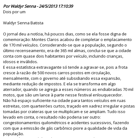
75470
Por Waldyr Senna - 24/5/2013 17:10:39
Dois por um
Waldyr Senna Batista
O jornal deu a notícia, há poucos dias, como se ela fosse digna de
comemoração: Montes Claros acabou de completar o emplacamento
de 170 mil veículos. Considerando-se que a população, segundo o
último recenseamento, era de 365 mil almas, conclui-se que a cidade
conta com quase dois habitantes por veículo, incluindo crianças,
idosos e inválidos.
E essa estatística extravagante só tende a agravar-se, pois a frota
cresce à razão de 500 novos carros postos em circulação,
mensalmente, com o governo até subsidiando essa expansão,
mediante redução de impostos. E ela se transforma em algo
aterrador, quando se agrega a esses números as endiabradas 70 mil
motos, que são um lance à parte nesse festival enlouquecedor.
Não há espaço suficiente na cidade para tantos veículos em ruas
estreitas, com quarteirões curtos, traçado em xadrez irregular e pistas
tomadas por crateras que se multiplicam e se ampliam. Tudo isso
levado em conta, o resultado não poderia ser outro:
congestionamentos quilométricos e acidentes sucessivos, fazendo
com que a emissão de gás carbônico piore a qualidade de vida da
população.