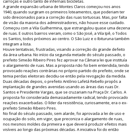
carroças e outro tanto de infernais bicicletas.
A grande expansão urbana de Montes Claros começou nos anos
1940, quando surgiram os primeiros loteamentos, que poderiam ter
sido direcionados para a correção das ruas tortuosas. Mas, por falta
de visão da maioria dos administradores, não houve esse cuidado.
Começou com a Vila Guilhermina, que estrangulou quase uma dezena
de ruas. E outros bairros vieram, como o São José, a Vila Ipê, o Todos
os Santos, todos próximos ao centro. O São Luiz e o Ibituruna também
integram a lista.
Houve tentativas, frustradas, visando a correção do grande defeito
da área urbana. No início da segunda metade do século passado, o
prefeito Simeão Ribeiro Pires fez aprovar na Câmara lei que instituía
o alargamento de ruas. Mas a proposta não foi bem entendida, tendo
provocado reações contrárias no próprio partido do prefeito, onde se
temia perdas eleitorais decidiu-se então pela revogação da medida.
Duas décadas depois, o prefeito Antônio Lafetá Rebello propôs a
implantação de grandes avenidas usando as áreas das ruas Dr.
Santos e Presidente Vargas, que se cruzariam na Praça Dr. Carlos. A
proposta foi considerada demasiadamente radical, tendo provocado
reações exacerbadas. O líder da resistência, curiosamente, era o ex-
prefeito Simeão Ribeiro Pires.
No final do século passado, sem alarde, foi aprovada a lei de uso e
ocupação do solo, em vigor, que preconiza o alargamento de ruas,
nos mesmos moldes da primeira e que deverá produzir efeitos mais
visíveis ao longo das próximas décadas. A iniciativa foi do então