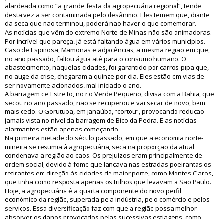
alardeada como “a grande festa da agropecuária regional”, tende
desta vez a ser contaminada pelo desânimo. Eles temem que, diante
da seca que não terminou, poderá não haver o que comemorar.
As notícias que vêm do extremo Norte de Minas não são animadoras.
Por incrível que pareça, já está faltando água em vários municípios.
Caso de Espinosa, Mamonas e adjacências, a mesma região em que,
no ano passado, faltou água até para o consumo humano. O
abastecimento, naquelas cidades, foi garantido por carros-pipa que,
no auge da crise, chegaram a quinze por dia. Eles estão em vias de
ser novamente acionados, mal iniciado o ano.
A barragem de Estreito, no rio Verde Pequeno, divisa com a Bahia, que
secou no ano passado, não se recuperou e vai secar de novo, bem
mais cedo. O Gorutuba, em Janaúba, “cortou”, provocando redução
jamais vista no nível da barragem de Bico da Pedra. E as notícias
alarmantes estão apenas começando.
Na primeira metade do século passado, em que a economia norte-
mineira se resumia à agropecuária, seca na proporção da atual
condenava a região ao caos. Os prejuízos eram principalmente de
ordem social, devido à fome que lançava nas estradas poeirantas os
retirantes em direção às cidades de maior porte, como Montes Claros,
que tinha como resposta apenas os trilhos que levavam a São Paulo.
Hoje, a agropecuária é a quarta componente do novo perfil
econômico da região, superada pela indústria, pelo comércio e pelos
serviços. Essa diversificação faz com que a região possa melhor
absorver os danos provocados pelas sucessivas estiagens, como