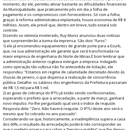
momento, diz ele, permitiu aliviar bastante as dificuldades financeiras
da Municipalidade, que praticamente pôs em dia a folha de
pagamento e os compromissos com fornecedores. Só com a folha,
graças à reforma administrativa implantada, houve economia de R$ 8
milhões. Assim, ele prevê que, dentro em breve, tudo estará sob
controle.
Dizendo-se otimista inveterado, Ruy Muniz anunciou duas notícias
que surpreenderão a turma da imprensa. São dois “furos”:
1) ele já encomendou equipamentos de grande porte para a Esurb,
que, na sua administração ele garante que será transformada na
maior empresa de engenharia do Norte de Minas.É bom lembrar que
a administração anterior cogitava extinguir a empresa. Indagado
como operação tão vultosa não foi antecedida de licitação, ele
respondeu: “Estamos em regime de calamidade decretado devido às
chuvas de janeiro, o que dispensa a realização de concorrência
pública. Detalhe: os salários dos engenheiros da Prefeitura passaram
de R$ 1,5 mil para R$ 5 mil.
2) as guias de cobrança do IPTU já estão sendo confeccionadas,
esperando o prefeito que a arrecadação, a partir de março, ganhará
novo impulso. Foi-lhe perguntado qual será o índice de reajuste.
Resposta dele: “Zero. Não haverá reajuste. O IPTU deste ano será o
mesmo que foi cobrado no ano passado”.
Considerando-se que, historicamente, a inadimplência supera a casa
dos 60%, o resultado da arrecadação poderá não corresponder ao
que o prefeito espera para cobrir a “herança maldita” que lhe deixou