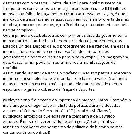
despesas com o pessoal. Cortou de 12mil para 7 mil o numero de
funcionários contratados, o que significou economia de R$8milhões
mensais na folha de pagamento. O curioso, nessa operação, é que o
mercado de trabalho não se assustou, nem com maior oferta de mão
de obra, nem com protestos, e, na Prefeitura, o atendimento também
não se complicou.
Quem primeiro estabeleceu os cem primeiros dias de governo como
marco para deslanche foi o falecido presidente John Kenedy, dos
Estados Unidos. Depois dele, o procedimento se estendeu em escala
mundial, funcionando como uma espécie de anteparo aos
governantes e ponto de partida para a nova etapa. Eles imaginavam
que, desta forma, poderiam estar imunes a manifestações de
repúdio.
Assim sendo, a partir de agora o prefeito Ruy Muniz passa a exercer o
mandato em sua plenitude, expondo-se inclusive a vaias. A primeira
delas ocorreu no início do mês, quando ele participava de evento
esportivo no ginásio coberto da Praça de Esportes.
(Waldyr Senna é o decano da imprensa de Montes Claros. É também o
mais antigo e categorizado analista de política. Durante décadas,
assinou a "Coluna do Secretário", n "O Jornal de M. Claros",
publicação antológica que editava na companhia de Oswaldo
Antunes. É mestre reverenciado de uma geração de jornalistas
mineiros, com vasto conhecimento de política e da história política
contemporânea do Brasil)