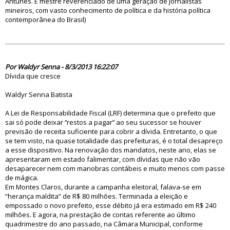
Antunes. É mestre reverenciado de uma geração de jornalistas
mineiros, com vasto conhecimento de política e da história política
contemporânea do Brasil)
74746
Por Waldyr Senna - 8/3/2013 16:22:07
Dívida que cresce
Waldyr Senna Batista
A Lei de Responsabilidade Fiscal (LRF) determina que o prefeito que
sai só pode deixar ‘’restos a pagar’’ ao seu sucessor se houver
previsão de receita suficiente para cobrir a dívida. Entretanto, o que
se tem visto, na quase totalidade das prefeituras, é o total desapreço
a esse dispositivo. Na renovação dos mandatos, neste ano, elas se
apresentaram em estado falimentar, com dívidas que não vão
desaparecer nem com manobras contábeis e muito menos com passe
de mágica.
Em Montes Claros, durante a campanha eleitoral, falava-se em
“herança maldita” de R$ 80 milhões. Terminada a eleição e
empossado o novo prefeito, esse débito já era estimado em R$ 240
milhões. E agora, na prestação de contas referente ao último
quadrimestre do ano passado, na Câmara Municipal, conforme