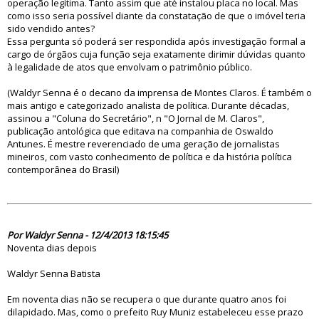
operação legítima. Tanto assim que até instalou placa no local. Mas
como isso seria possível diante da constatação de que o imóvel teria
sido vendido antes?
Essa pergunta só poderá ser respondida após investigação formal a
cargo de órgãos cuja função seja exatamente dirimir dúvidas quanto
à legalidade de atos que envolvam o patrimônio público.
(Waldyr Senna é o decano da imprensa de Montes Claros. É também o
mais antigo e categorizado analista de política. Durante décadas,
assinou a "Coluna do Secretário", n "O Jornal de M. Claros",
publicação antológica que editava na companhia de Oswaldo
Antunes. É mestre reverenciado de uma geração de jornalistas
mineiros, com vasto conhecimento de política e da história política
contemporânea do Brasil)
75121
Por Waldyr Senna - 12/4/2013 18:15:45
Noventa dias depois
Waldyr Senna Batista
Em noventa dias não se recupera o que durante quatro anos foi
dilapidado. Mas, como o prefeito Ruy Muniz estabeleceu esse prazo