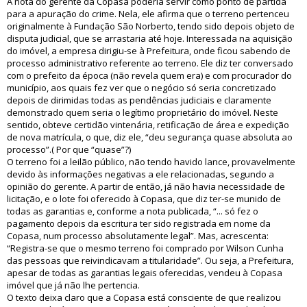
A nota do gerente da Copasa poderia servir como ponto de partida
para a apuração do crime. Nela, ele afirma que o terreno pertenceu
originalmente à Fundação São Norberto, tendo sido depois objeto de
disputa judicial, que se arrastaria até hoje. Interessada na aquisição
do imóvel, a empresa dirigiu-se à Prefeitura, onde ficou sabendo de
processo administrativo referente ao terreno. Ele diz ter conversado
com o prefeito da época (não revela quem era) e com procurador do
município, aos quais fez ver que o negócio só seria concretizado
depois de dirimidas todas as pendências judiciais e claramente
demonstrado quem seria o legítimo proprietário do imóvel. Neste
sentido, obteve certidão vintenária, retificação de área e expedição
de nova matrícula, o que, diz ele, “deu segurança quase absoluta ao
processo”.( Por que “quase”?)
O terreno foi a leilão público, não tendo havido lance, provavelmente
devido às informações negativas a ele relacionadas, segundo a
opinião do gerente. A partir de então, já não havia necessidade de
licitação, e o lote foi oferecido à Copasa, que diz ter-se munido de
todas as garantias e, conforme a nota publicada, “... só fez o
pagamento depois da escritura ter sido registrada em nome da
Copasa, num processo absolutamente legal”. Mas, acrescenta:
“Registra-se que o mesmo terreno foi comprado por Wilson Cunha
das pessoas que reivindicavam a titularidade”. Ou seja, a Prefeitura,
apesar de todas as garantias legais oferecidas, vendeu à Copasa
imóvel que já não lhe pertencia.
O texto deixa claro que a Copasa está consciente de que realizou