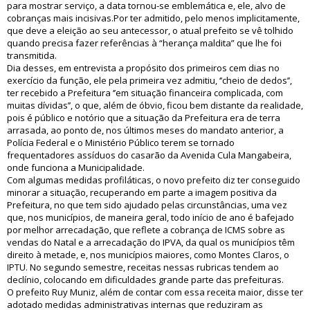
para mostrar serviço, a data tornou-se emblemática e, ele, alvo de
cobranças mais incisivas.Por ter admitido, pelo menos implicitamente,
que deve a eleição ao seu antecessor, o atual prefeito se vê tolhido
quando precisa fazer referências à “herança maldita” que lhe foi
transmitida.
Dia desses, em entrevista a propósito dos primeiros cem dias no
exercício da função, ele pela primeira vez admitiu, ‘’cheio de dedos’’,
ter recebido a Prefeitura ‘’em situação financeira complicada, com
muitas dívidas’’, o que, além de óbvio, ficou bem distante da realidade,
pois é público e notório que a situação da Prefeitura era de terra
arrasada, ao ponto de, nos últimos meses do mandato anterior, a
Polícia Federal e o Ministério Público terem se tornado
frequentadores assíduos do casarão da Avenida Cula Mangabeira,
onde funciona a Municipalidade.
Com algumas medidas profiláticas, o novo prefeito diz ter conseguido
minorar a situação, recuperando em parte a imagem positiva da
Prefeitura, no que tem sido ajudado pelas circunstâncias, uma vez
que, nos municípios, de maneira geral, todo início de ano é bafejado
por melhor arrecadação, que reflete a cobrança de ICMS sobre as
vendas do Natal e a arrecadação do IPVA, da qual os municípios têm
direito à metade, e, nos municípios maiores, como Montes Claros, o
IPTU. No segundo semestre, receitas nessas rubricas tendem ao
declínio, colocando em dificuldades grande parte das prefeituras.
O prefeito Ruy Muniz, além de contar com essa receita maior, disse ter
adotado medidas administrativas internas que reduziram as