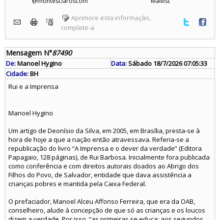
@montesclaroscom
Maillist
Aprimore esta informação,
complete-a
Mensagem N°
87490
De:
Manoel Hygino
Data:
Sábado 18/7/2026 07:05:33
Cidade:
BH
Rui e a Imprensa
Manoel Hygino
Um artigo de Deonísio da Silva, em 2005, em Brasília, presta-se à
hora de hoje a que a nação então atravessava. Referia-se a
republicação do livro “A Imprensa e o dever da verdade” (Editora
Papagaio, 128 páginas), de Rui Barbosa. Inicialmente fora publicada
como conferência e com direitos autorais doados ao Abrigo dos
Filhos do Povo, de Salvador, entidade que dava assistência a
crianças pobres e mantida pela Caixa Federal.
O prefaciador, Manoel Alceu Affonso Ferreira, que era da OAB,
conselheiro, alude à concepção de que só as crianças e os loucos
dizem a verdade. Por isso, “as primeiras se educa; aos segundos,