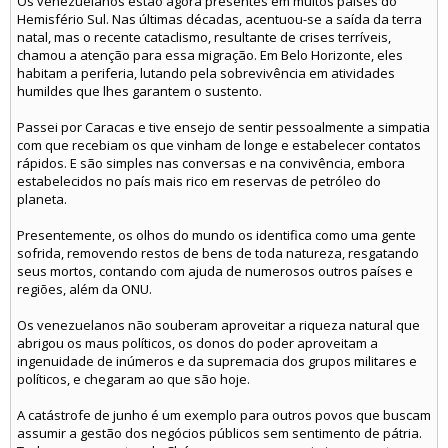
Os venezuelanos estão agora presentes em muitos países do
Hemisfério Sul. Nas últimas décadas, acentuou-se a saída da terra
natal, mas o recente cataclismo, resultante de crises terríveis,
chamou a atenção para essa migração. Em Belo Horizonte, eles
habitam a periferia, lutando pela sobrevivência em atividades
humildes que lhes garantem o sustento.
Passei por Caracas e tive ensejo de sentir pessoalmente a simpatia
com que recebiam os que vinham de longe e estabelecer contatos
rápidos. E são simples nas conversas e na convivência, embora
estabelecidos no país mais rico em reservas de petróleo do
planeta.
Presentemente, os olhos do mundo os identifica como uma gente
sofrida, removendo restos de bens de toda natureza, resgatando
seus mortos, contando com ajuda de numerosos outros países e
regiões, além da ONU.
Os venezuelanos não souberam aproveitar a riqueza natural que
abrigou os maus políticos, os donos do poder aproveitam a
ingenuidade de inúmeros e da supremacia dos grupos militares e
políticos, e chegaram ao que são hoje.
A catástrofe de junho é um exemplo para outros povos que buscam
assumir a gestão dos negócios públicos sem sentimento de pátria.