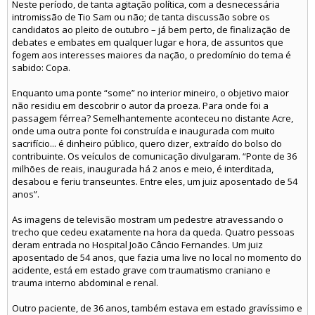
Neste período, de tanta agitação política, com a desnecessária
intromissão de Tio Sam ou não; de tanta discussão sobre os
candidatos ao pleito de outubro – já bem perto, de finalização de
debates e embates em qualquer lugar e hora, de assuntos que
fogem aos interesses maiores da nação, o predomínio do tema é
sabido: Copa.
Enquanto uma ponte “some” no interior mineiro, o objetivo maior
não residiu em descobrir o autor da proeza. Para onde foi a
passagem férrea? Semelhantemente aconteceu no distante Acre,
onde uma outra ponte foi construída e inaugurada com muito
sacrifício... é dinheiro público, quero dizer, extraído do bolso do
contribuinte. Os veículos de comunicação divulgaram. “Ponte de 36
milhões de reais, inaugurada há 2 anos e meio, é interditada,
desabou e feriu transeuntes. Entre eles, um juiz aposentado de 54
anos”.
As imagens de televisão mostram um pedestre atravessando o
trecho que cedeu exatamente na hora da queda. Quatro pessoas
deram entrada no Hospital João Câncio Fernandes. Um juiz
aposentado de 54 anos, que fazia uma live no local no momento do
acidente, está em estado grave com traumatismo craniano e
trauma interno abdominal e renal.
Outro paciente, de 36 anos, também estava em estado gravíssimo e