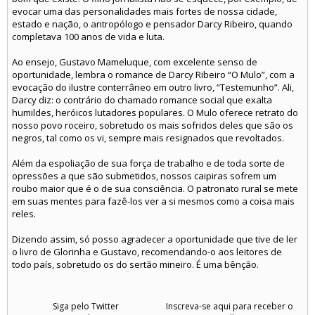
evocar uma das personalidades mais fortes de nossa cidade,
estado e nação, o antropólogo e pensador Darcy Ribeiro, quando
completava 100 anos de vida e luta.
Ao ensejo, Gustavo Mameluque, com excelente senso de
oportunidade, lembra o romance de Darcy Ribeiro “O Mulo”, com a
evocação do ilustre conterrâneo em outro livro, “Testemunho”. Ali,
Darcy diz: o contrário do chamado romance social que exalta
humildes, heróicos lutadores populares. O Mulo oferece retrato do
nosso povo roceiro, sobretudo os mais sofridos deles que são os
negros, tal como os vi, sempre mais resignados que revoltados.
Além da espoliação de sua força de trabalho e de toda sorte de
opressões a que são submetidos, nossos caipiras sofrem um
roubo maior que é o de sua consciência. O patronato rural se mete
em suas mentes para fazê-los ver a si mesmos como a coisa mais
reles.
Dizendo assim, só posso agradecer a oportunidade que tive de ler
o livro de Glorinha e Gustavo, recomendando-o aos leitores de
todo país, sobretudo os do sertão mineiro. É uma bênção.
Siga pelo Twitter
Inscreva-se aqui para receber o