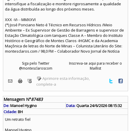
intensifique a fiscalização e monitore rigorosamente a qualidade
da água distribuída ao longo dos próximos meses.
XXX -VI- - MMXXVI
(*) José Ponciano Neto é Técnico em Recursos Hídricos /Meio
Ambiente – Ex Supervisor de Gestão de Barragens e supervisor de
Estação Climatológica com tanques Classe A – Membro do Instituto
Histórico e Geográfico de Montes Claros -IHGMC e da Academia
Maçônica de letras do Norte de Minas – Colunista Literário do Site:
montesclaros.com / 98,0 FM – Colaborador Novo Jornal de Notícia
Siga pelo Twitter
Inscreva-se aqui para receber o
@montesclaroscom
Maillist
Aprimore esta informação,
complete-a
Mensagem N°
87483
De:
Manoel Hygino
Data:
Quarta 24/6/2026 08:15:32
Cidade:
BH
Um retrato fiel
Manoel Hygino