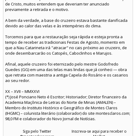
de Cristo, muitos entendem que deveriam ter anunciado
previamente a retirada e o motivo.
A bem da verdade, a base do cruzeiro estava bastante danificada
devido ao calor das velas e às intempéries do clima.
Torcemos para que a restauração seja rápida e esteja pronta a
tempo de receber as tradicionais Festas de Agosto, momento em
que a Nau Catarineta irá "atracar" no cais próximo ao cruzeiro, de
onde desembarcarão os Catopés, Caboclinhos e Marujos.
Afinal, aquele cruzeiro foi eternizado pelo mestre Godofredo
Guedes (GG) em uma das telas mais lindas que já conheci — obra
que retrata com maestria a antiga Capela do Rosário e os casarios
ao seu redor.
XX – XVII – MMXXVI
(*) José Ponciano Neto é Escritor; Historiador; Diretor financeiro da
Academia Maçônica de Letras do Norte de Minas (AMALEN) –
Membro do Instituto Histórico e Geográfico de Montes Claros
(IHGMC) – colunista literário (colaborador) do site montesclaros.com;
98,0 FM e colaborador do Novo Jornal de Notícias.
Siga pelo Twitter
Inscreva-se aqui para receber o