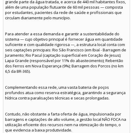
grande parte da água tratada, e acerca de 440 mil habitantes fixos,
além de uma população flutuante de 60 mil pessoas — composta
por estudantes, pacientes da rede de saúde e profissionais que
circulam diariamente pelo município.
Para atender a essa demanda e garantir a sustentabilidade do
sistema — cujo objetivo principal é fornecer água em quantidade
suficiente e com qualidade rigorosa —, a estrutura local conta com
seis captações principais: Rio São Francisco (em Ibiaí - Barragem de
Juramento; Rio Pacuí (captação superficial em Coração de Jesus);
Lapa Grande (responsável por 11% do abastecimento); Rebentão
dos Ferros em Nova Esperança (9%); Barragem dos Porcos (no km
6,5 da BR-365).
Complementando essa rede, uma vasta bateria de poços
profundos atua como reserva estratégica, garantindo a segurança
hídrica contra paralisações técnicas e secas prolongadas.
Contudo, não obstante a farta oferta de água, impulsionada por
barragens e captações de alto volume, a gestão local NÃO FOCA na
utilização eficiente dos recursos nem na otimização do tempo, o
que evidencia a baixa produtividade.