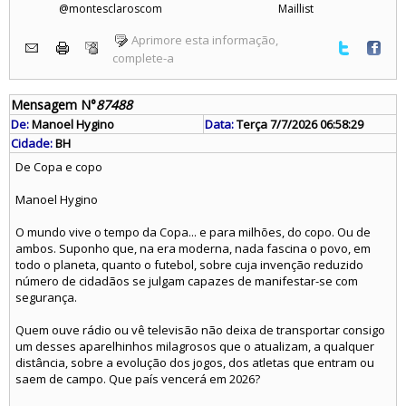
@montesclaroscom
Maillist
Aprimore esta informação,
complete-a
Mensagem N°
87488
De:
Manoel Hygino
Data:
Terça 7/7/2026 06:58:29
Cidade:
BH
De Copa e copo
Manoel Hygino
O mundo vive o tempo da Copa... e para milhões, do copo. Ou de
ambos. Suponho que, na era moderna, nada fascina o povo, em
todo o planeta, quanto o futebol, sobre cuja invenção reduzido
número de cidadãos se julgam capazes de manifestar-se com
segurança.
Quem ouve rádio ou vê televisão não deixa de transportar consigo
um desses aparelhinhos milagrosos que o atualizam, a qualquer
distância, sobre a evolução dos jogos, dos atletas que entram ou
saem de campo. Que país vencerá em 2026?