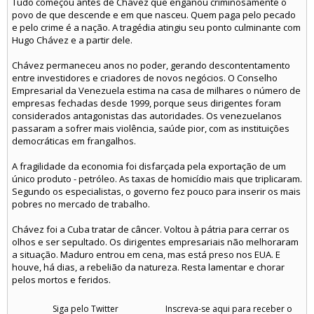
Tudo começou antes de Chávez que enganou criminosamente o
povo de que descende e em que nasceu. Quem paga pelo pecado
e pelo crime é a nação. A tragédia atingiu seu ponto culminante com
Hugo Chávez e a partir dele.
Chávez permaneceu anos no poder, gerando descontentamento
entre investidores e criadores de novos negócios. O Conselho
Empresarial da Venezuela estima na casa de milhares o número de
empresas fechadas desde 1999, porque seus dirigentes foram
considerados antagonistas das autoridades. Os venezuelanos
passaram a sofrer mais violência, saúde pior, com as instituições
democráticas em frangalhos.
A fragilidade da economia foi disfarçada pela exportação de um
único produto - petróleo. As taxas de homicídio mais que triplicaram.
Segundo os especialistas, o governo fez pouco para inserir os mais
pobres no mercado de trabalho.
Chávez foi a Cuba tratar de câncer. Voltou à pátria para cerrar os
olhos e ser sepultado. Os dirigentes empresariais não melhoraram
a situação. Maduro entrou em cena, mas está preso nos EUA. E
houve, há dias, a rebelião da natureza. Resta lamentar e chorar
pelos mortos e feridos.
Siga pelo Twitter
Inscreva-se aqui para receber o