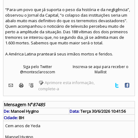
“Para um povo que já suporta o peso da história e da negligência”,
observou o Jornal da Capital, “o colapso das instituições seria um
abalo muito mais definitivo do que os terremotos devastadores”.
Quem acompanhou o noticiário de televisão percebeu muito de
perto a amplitude da situação. Das 188 vítimas dos dois primeiros
tremores se inteirou que, no segundo dia, já se admitia mais de
1.600 mortes. Sabemos que muito maior será o total.
A América Latina pranteará seus irmãos mortos e feridos.
Siga pelo Twitter
Inscreva-se aqui para receber o
@montesclaroscom
Maillist
Aprimore esta informação,
complete-a
Mensagem N°
87485
De:
Manoel Hygino
Data:
Terça 30/6/2026 10:41:56
Cidade:
BH
Cem anos de Yeda
Manoel Hygino