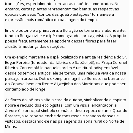
transições, especialmente com tantas espécies ameaçadas. No
entanto, certas plantas representam tão bem suas respectivas
épocas que seus "contos das quatro estações" tornam-se a
expressão mais romântica da passagem do tempo.
Entre o outono e a primavera, a floração se torna mais abundante,
tendo a Bougainville e o Ipê como grandes protagonistas. A própria
poesia frequentemente se apodera dessas flores para fazer
alusão à mudança das estações.
Um exemplo marcante é o ipê localizado na antiga residência do Sr.
Edgar Pereira (fundador da fábrica do Sabão Ipê), na Praça Coronel
Ribeiro. Contemplá-lo naquele jardim é um ritual indispensável
desde os tempos antigos; ele se tornou uma relíquia viva da nossa
paisagem urbana. Outro exemplar magnífico floresce no barranco
da Copasa, bem em frente à Igrejinha dos Morrinhos que pode ser
contemplado de longe.
As flores do ipê-roxo são a cara do outono, simbolizando o espírito
nobre e recluso dos ecologistas. Com um visual encantador, a
árvore é o principal símbolo cromático desta época do ano. Quando
floresce, sua copa se enche de tons roxos e rosados densos e
vistosos, destacando-se nas paisagens da zona rural do Norte de
Minas.