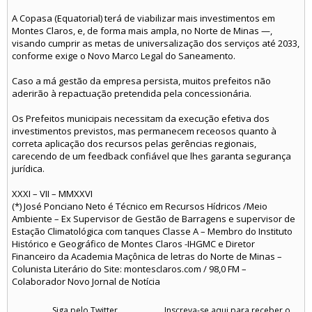
A Copasa (Equatorial) terá de viabilizar mais investimentos em
Montes Claros, e, de forma mais ampla, no Norte de Minas —,
visando cumprir as metas de universalização dos serviços até 2033,
conforme exige o Novo Marco Legal do Saneamento.
Caso a má gestão da empresa persista, muitos prefeitos não
aderirão à repactuação pretendida pela concessionária.
Os Prefeitos municipais necessitam da execução efetiva dos
investimentos previstos, mas permanecem receosos quanto à
correta aplicação dos recursos pelas gerências regionais,
carecendo de um feedback confiável que lhes garanta segurança
jurídica.
XXXI – VII – MMXXVI
(*) José Ponciano Neto é Técnico em Recursos Hídricos /Meio
Ambiente – Ex Supervisor de Gestão de Barragens e supervisor de
Estação Climatológica com tanques Classe A – Membro do Instituto
Histórico e Geográfico de Montes Claros -IHGMC e Diretor
Financeiro da Academia Maçônica de letras do Norte de Minas –
Colunista Literário do Site: montesclaros.com / 98,0 FM –
Colaborador Novo Jornal de Notícia
Siga pelo Twitter
Inscreva-se aqui para receber o