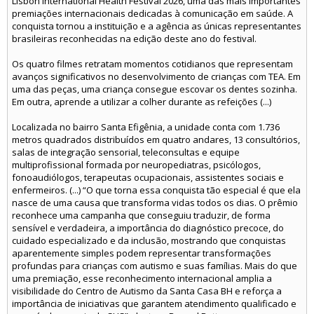
Lisbon International Health Festival 2026, uma das mais importantes
premiações internacionais dedicadas à comunicação em saúde. A
conquista tornou a instituição e a agência as únicas representantes
brasileiras reconhecidas na edição deste ano do festival.
Os quatro filmes retratam momentos cotidianos que representam
avanços significativos no desenvolvimento de crianças com TEA. Em
uma das peças, uma criança consegue escovar os dentes sozinha.
Em outra, aprende a utilizar a colher durante as refeições (...)
Localizada no bairro Santa Efigênia, a unidade conta com 1.736
metros quadrados distribuídos em quatro andares, 13 consultórios,
salas de integração sensorial, teleconsultas e equipe
multiprofissional formada por neuropediatras, psicólogos,
fonoaudiólogos, terapeutas ocupacionais, assistentes sociais e
enfermeiros. (...) “O que torna essa conquista tão especial é que ela
nasce de uma causa que transforma vidas todos os dias. O prêmio
reconhece uma campanha que conseguiu traduzir, de forma
sensível e verdadeira, a importância do diagnóstico precoce, do
cuidado especializado e da inclusão, mostrando que conquistas
aparentemente simples podem representar transformações
profundas para crianças com autismo e suas famílias. Mais do que
uma premiação, esse reconhecimento internacional amplia a
visibilidade do Centro de Autismo da Santa Casa BH e reforça a
importância de iniciativas que garantem atendimento qualificado e