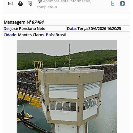
Aprimore esta informação,
complete-a
Mensagem N°
87484
De:
José Ponciano Neto
Data:
Terça 30/6/2026 16:20:25
Cidade:
Montes Claros
País:
Brasil