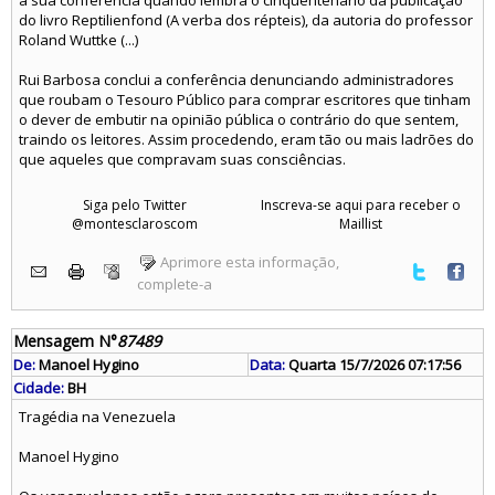
a sua conferência quando lembra o cinquentenário da publicação
do livro Reptilienfond (A verba dos répteis), da autoria do professor
Roland Wuttke (...)
Rui Barbosa conclui a conferência denunciando administradores
que roubam o Tesouro Público para comprar escritores que tinham
o dever de embutir na opinião pública o contrário do que sentem,
traindo os leitores. Assim procedendo, eram tão ou mais ladrões do
que aqueles que compravam suas consciências.
Siga pelo Twitter
Inscreva-se aqui para receber o
@montesclaroscom
Maillist
Aprimore esta informação,
complete-a
Mensagem N°
87489
De:
Manoel Hygino
Data:
Quarta 15/7/2026 07:17:56
Cidade:
BH
Tragédia na Venezuela
Manoel Hygino