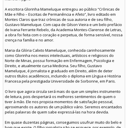
A escritora Glorinha Mameluque entregou ao público “Crônicas de
Mãe e Filho – Escritas de Permanência e Afeto”, livro editado em
Montes Claros que traz crônicas de sua autoria e de seu filho,
Gustavo Mameluque. Com capa de Gilson Vieira e um belo prefácio
de Ivana Ferrante Rebelo, da Academia Montes-Clarense de Letras,
a obra foi feita com o coração e perpetua, de forma sensível, nossa
crença na família e no amor.
Maria da Glória Calixto Mameluque, conhecida carinhosamente
como Glorinha nos meios intelectuais, artísticos e religiosos do
Norte de Minas, possui formação em Enfermagem, Psicologia e
Direito, e atualmente cursa Medicina. Seu filho, Gustavo
Mameluque, é jornalista e graduado em Direito, além de deter
outros títulos acadêmicos, incluindo o diploma em Língua e História
Francesa pela prestigiada Universidade de Sorbonne, em Paris.
O livro que agora circula será mais do que um simples instrumento
de leitura, pois despertará os melhores sentimentos de quem o
tiver à mão. Ele nos propicia momentos de satisfação pessoal,
aproximando os autores de um público vário. Seremos encantados
pelas palavras de quem sabe expressá-las na hora devida.
Em quase duzentas páginas, conseguimos usufruir muito do belo e
bom que existe. O filho jornalista não se esquece, por exemplo, de