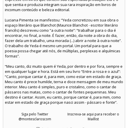
que sentia e produzia integram sua rara inspiração em livros de
incomum conteúdo e beleza editorial.
Luciana Pimenta se manifestou: “Yeda concretizou em sua obra o
espaço literário que Blanchot (Maurice Blanchot - escritor literário
francês) descreveu como “a outra noite”: “trabalhar para o dia é
encontrar, no final, a noite. É fazer, então, da noite a obra do dia,
fazer dela um trabalho, uma morada (...) abrir a noite à outra noite”.
O trabalho de Yeda é mesmo um portal. Um portal para que a
poesia possa chegar até nós, de múltiplas, perplexas e alquímicas
formas”.
“Meu canto, diz muito quem é Yeda, por dentro e por fora, sempre e
em qualquer lugar e hora. Está em seu livro “Entre a rosa e o azul”:
“Canto, porque cantar é, para mim, como estar em estado de graça.
Meu canto é prece humilde, terna e doce mensagem de meu mundo
interior. Meu canto é simples, puro e cristalino, como o cantar de
pássaros nas matas, como o cantar de fontes pequeninas. Meu
destino é cantar. Assim, eu canto, porque cantar é, para mim, como
estar em estado de graça porque nasci assim - pássaro e fonte”.
Siga pelo Twitter
Inscreva-se aqui para receber o
@montesclaroscom
Maillist