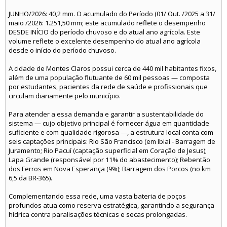
JUNHO/2026: 40,2 mm. O acumulado do Período (01/ Out. /2025 a 31/
maio /2026: 1.251,50 mm; este acumulado reflete o desempenho
DESDE INÍCIO do período chuvoso e do atual ano agrícola. Este
volume reflete o excelente desempenho do atual ano agrícola
desde o início do período chuvoso.
A cidade de Montes Claros possui cerca de 440 mil habitantes fixos,
além de uma população flutuante de 60 mil pessoas — composta
por estudantes, pacientes da rede de saúde e profissionais que
circulam diariamente pelo município.
Para atender a essa demanda e garantir a sustentabilidade do
sistema — cujo objetivo principal é fornecer água em quantidade
suficiente e com qualidade rigorosa —, a estrutura local conta com
seis captações principais: Rio São Francisco (em Ibiaí - Barragem de
Juramento; Rio Pacuí (captação superficial em Coração de Jesus);
Lapa Grande (responsável por 11% do abastecimento); Rebentão
dos Ferros em Nova Esperança (9%); Barragem dos Porcos (no km
6,5 da BR-365).
Complementando essa rede, uma vasta bateria de poços
profundos atua como reserva estratégica, garantindo a segurança
hídrica contra paralisações técnicas e secas prolongadas.