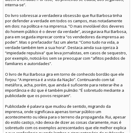
interna-se”.
Do livro sobressai a verdadeira obsessão que Rui Barbosa tinha
por defender a verdade em todos os campos, mas notadamente
em dois: na política e na imprensa. “O mais inviolável dos deveres
do homem público é o dever da verdade”, assegurava Rui Barbosa,
para em seguida imprecar contra “os vendedores da imprensa ao
poder”. Mas o prefaciador faz um alerta: “Como tudo na vida, a
verdade também tem a sua hora”. Destaca ainda sua ojeriza à
“impiedade repulsiva” que leva jornalistas, em casos de sequestro,
por exemplo, noticiá-los sem se preocupar com “aflitos pedidos de
familiares e autoridades”.
O livro de Rui Barbosa gira em torno de conhecido bordão que ele
forjou: “A imprensa é a vista da Nação”. Continuando com tal
metáfora, acha, porém, que ainda é suficiente para reiterar-lhe a
importância e diz que é também pulmão: “É sobretudo mediante a
publicidade que os povos respiram”.
Publicidade é palavra que mudou de sentido, migrando da
imprensa, onde significava apenas tornar público um
acontecimento ou ideia para o terreno da propaganda. Rui, apesar
do estilo castiço, não deixa de dizer as coisas claramente, mas é
sobretudo com os exemplos acrescentados que ele melhor explica