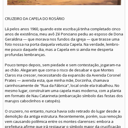
CRUZEIRO DA CAPELA DO ROSÁRIO
Lá pelos anos 1960, quando este escriba já tinha completado cinco
anos de existência, meu avô Zé Ponciano pediu ao esposo de Dona
Geraldina — que morava nos fundos da igreja — que tirasse uma
foto nossa na porta daquela vetusta Capela. Na verdade, lembro-
me pouco daquele dia, mas a Capela em si ainda me desperta
profundas lembranças.
Pouco tempo depois, sem piedade e sem contestação, jogaram-na
ao chão. Alegaram que corria o risco de desabar e que Montes
Claros iria crescer, necessitando da expansão da Avenida Coronel
Prates — avenida esta, que minha mãe, Dorzinha, chamava
carinhosamente de "Rua da Fábrica", local onde ela trabalhou. No
mesmo lugar, construíram uma capela mais moderna, com a planta
em formato de Nau Catarineta (embarcação símbolo das festas dos
marujos caboclinhos e catopés).
O cruzeiro, no entanto, nunca havia sido retirado do lugar desde a
demolição da antiga estrutura. Recentemente, porém, sua remoção
vem causando polêmica entre os montes-clarenses: embora a
prefeitura afirme que irá restaurar o símbolo maior da crucificação