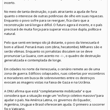
incerto.
No meio de tanta destruição, o país atrai tanto a ajuda de fora
quanto o interesse de outras potências de olho em suas riquezas.
Enquanto o povo sofre para se reerguer, fica claro que a
reconstrução será longa e difícil. O futuro agora é incerto, e o país
precisará de muita força para superar essa crise dupla, política e
natural.
Pelo que senti em tempo ido já distante, o povo da Venezuela é
bom e afável. Penará mais com (diria, hecatombe). Milhares são e
serão vítimas. Enquanto os jornalistas discutem se se deve
pronunciar La Guaira, com acento no - i -, o quadro de destruição
generalizada e contemplada de longe.
Em cidades no norte da Venezuela, o cenário remete ao de uma
zona de guerra. Edifícios colapsados, ruas cobertas por escombros
e moradores em busca de sobreviventes entre os destroços
evocam as imagens vistas na Faixa de Gaza e na Ucrânia.
A ONU afirma que está “completamente mobilizada” e que
considera que a situação exige um “esforço coletivo massivo”para
ajudar o país. Na América Latina, os governos do Equador,
Argentina, Uruguai e Brasil ofereceram ajuda. O primeiro a socorrer
foi o Vaticano.