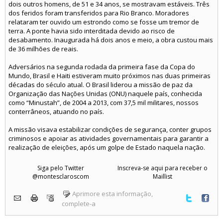
dois outros homens, de 51 e 34 anos, se mostravam estáveis. Três
dos feridos foram transferidos para Rio Branco. Moradores
relataram ter ouvido um estrondo como se fosse um tremor de
terra. A ponte havia sido interditada devido ao risco de
desabamento. Inaugurada há dois anos e meio, a obra custou mais
de 36 milhões de reais.
Adversários na segunda rodada da primeira fase da Copa do
Mundo, Brasil e Haiti estiveram muito próximos nas duas primeiras
décadas do século atual. O Brasil liderou a missão de paz da
Organização das Nações Unidas (ONU) naquele país, conhecida
como “Minustah”, de 2004 a 2013, com 37,5 mil militares, nossos
conterrâneos, atuando no país.
A missão visava estabilizar condições de segurança, conter grupos
criminosos e apoiar as atividades governamentais para garantir a
realização de eleições, após um golpe de Estado naquela nação.
Siga pelo Twitter
Inscreva-se aqui para receber o
@montesclaroscom
Maillist
Aprimore esta informação,
complete-a