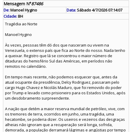
Mensagem N°
87486
De:
Manoel Hygino
Data:
Sábado 4/7/2026 07:14:07
Cidade:
BH
Tragédia ao Norte
Manoel Hygino
Às vezes, pessoas têm dó dos que nasceram ou vivem na
Venezuela, o extenso país que fica ao Norte do nosso. Nada tenho
a queixar. Registro que lá se concentrou o maior número de
ditaduras do hemisfério Sul das Américas, em períodos não
remotos no calendário.
Em tempo mais recente, não podemos esquecer que, antes da
atual ocupante da presidência, Delcy Rodriguez, passaram pelo
cargo Hugo Chavez e Nicolás Maduro, que foi removido do poder
por Trump e levado como prisioneiro para os Estados Unidos, após
um desdobramento surpreendente.
A nação que detém a maior reserva mundial de petróleo, vive, com
os tremores de terra, ocorridos em junho, uma tragédia, uma
hecatombe, se poderia dizer. Os useiros e vezeiros das desgraças
alheias não ignoram que a recuperação será longa, sofrida,
demorada, a população derramará lágrimas e angústias por tempo