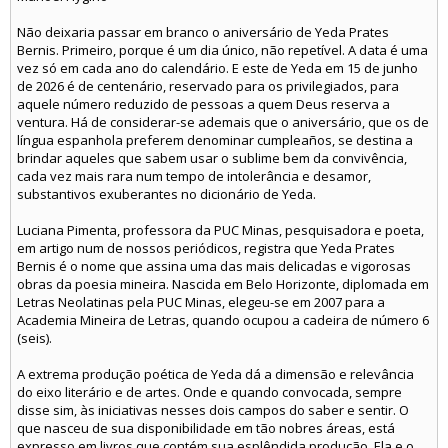
Não deixaria passar em branco o aniversário de Yeda Prates
Bernis. Primeiro, porque é um dia único, não repetível. A data é uma
vez só em cada ano do calendário. E este de Yeda em 15 de junho
de 2026 é de centenário, reservado para os privilegiados, para
aquele número reduzido de pessoas a quem Deus reserva a
ventura. Há de considerar-se ademais que o aniversário, que os de
língua espanhola preferem denominar cumpleaños, se destina a
brindar aqueles que sabem usar o sublime bem da convivência,
cada vez mais rara num tempo de intolerância e desamor,
substantivos exuberantes no dicionário de Yeda.
Luciana Pimenta, professora da PUC Minas, pesquisadora e poeta,
em artigo num de nossos periódicos, registra que Yeda Prates
Bernis é o nome que assina uma das mais delicadas e vigorosas
obras da poesia mineira. Nascida em Belo Horizonte, diplomada em
Letras Neolatinas pela PUC Minas, elegeu-se em 2007 para a
Academia Mineira de Letras, quando ocupou a cadeira de número 6
(seis).
A extrema produção poética de Yeda dá a dimensão e relevância
do eixo literário e de artes. Onde e quando convocada, sempre
disse sim, às iniciativas nesses dois campos do saber e sentir. O
que nasceu de sua disponibilidade em tão nobres áreas, está
expresso em livros que contém sua esplêndida produção. Ela e o