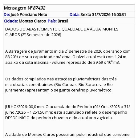
Mensagem N°
87492
De:
José Ponciano Neto
Data:
Sexta 31/7/2026 16:00:31
Cidade:
Montes Claros
País:
Brasil
DADOS DO ABASTECIMENTO E QUALIDADE DA ÁGUA: MONTES
CLAROS (2º Semestre de 2026)
A Barragem de Juramento inicia 2º semestre de 2026 operando com
88,20% de sua capacidade máxima. O nível atual está com 1,24 m
abaixo da cota máxima - volume represado de 39,69 x 10⁶ m3.
Os dados compilados nas estações pluviométricas das três
microbacias contribuintes (Rio Canoas, Rio Saracura e Rio
Juramento) apresentam o seguinte cenário pluviométrico:
JULHO/2026: 00,0 mm. O acumulado do Período (01/ Out. /2025 a 31/
julho /2026: - 1.251,50 mm; este acumulado reflete o desempenho
DESDE INÍCIO do período chuvoso e do atual ano agrícola.
A cidade de Montes Claros possui um polo industrial que consome