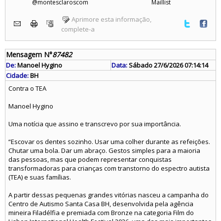
@montesclaroscom
Maillist
Aprimore esta informação,
complete-a
Mensagem N°
87482
De:
Manoel Hygino
Data:
Sábado 27/6/2026 07:14:14
Cidade:
BH
Contra o TEA
Manoel Hygino
Uma notícia que assino e transcrevo por sua importância.
“Escovar os dentes sozinho. Usar uma colher durante as refeições.
Chutar uma bola. Dar um abraço. Gestos simples para a maioria
das pessoas, mas que podem representar conquistas
transformadoras para crianças com transtorno do espectro autista
(TEA) e suas famílias.
A partir dessas pequenas grandes vitórias nasceu a campanha do
Centro de Autismo Santa Casa BH, desenvolvida pela agência
mineira Filadélfia e premiada com Bronze na categoria Film do