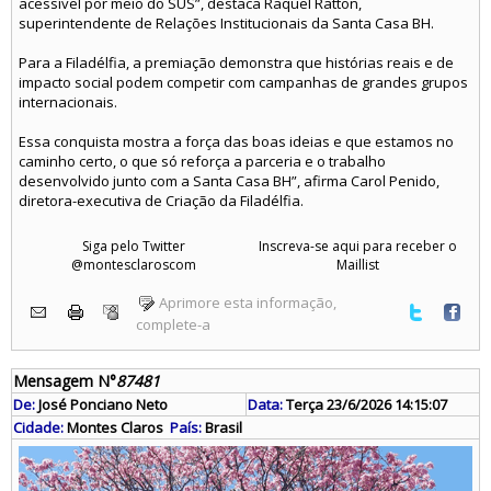
acessível por meio do SUS”, destaca Raquel Ratton,
superintendente de Relações Institucionais da Santa Casa BH.
Para a Filadélfia, a premiação demonstra que histórias reais e de
impacto social podem competir com campanhas de grandes grupos
internacionais.
Essa conquista mostra a força das boas ideias e que estamos no
caminho certo, o que só reforça a parceria e o trabalho
desenvolvido junto com a Santa Casa BH”, afirma Carol Penido,
diretora-executiva de Criação da Filadélfia.
Siga pelo Twitter
Inscreva-se aqui para receber o
@montesclaroscom
Maillist
Aprimore esta informação,
complete-a
Mensagem N°
87481
De:
José Ponciano Neto
Data:
Terça 23/6/2026 14:15:07
Cidade:
Montes Claros
País:
Brasil