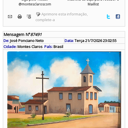
@montesclaroscom
Maillist
Aprimore esta informação,
complete-a
Mensagem N°
87491
De:
José Ponciano Neto
Data:
Terça 21/7/2026 23:02:55
Cidade:
Montes Claros
País:
Brasil