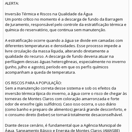
ALERTA:
Inversão Térmica e Riscos na Qualidade da Água
Um ponto crítico no momento é a descarga de fundo da Barragem
de Juramento, responsável pelo controle da estratificação térmica e
química do reservatório, que continua sem manutenção.
A estratificação ocorre quando a água se divide em camadas com
diferentes temperaturas e densidades. Esse processo impede a
livre circulação da massa líquida, alterando diretamente a
qualidade do recurso. A descarga de fundo deveria atuar na
perfilagem dessas águas heterogêneas, especialmente no inverno
(junho, julho e agosto), período em que os perfis químicos
acompanham a queda de temperatura.
OS RISCOS PARA A POPULAÇÃO:
Sem a manutenção correta desse sistema e sob os efeitos da
inversão térmica típica do inverno, a água corre o risco de chegar às
torneiras de Montes Claros com coloração amarronzada e forte
odor de enxofre (gás sulfídrico). Caso isso ocorra, o uso diário
(como banho e preparo de alimentos) gerará grande desconforto, e
o consumo direto (beber) se tornará totalmente desaconselhável.
Diante desse cenário, é fundamental que a Agência Municipal de
Água, Saneamento Básico e Energia de Montes Claros (AMASBE)