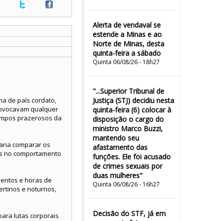
Alerta de vendaval se
estende a Minas e ao
Norte de Minas, desta
quinta-feira a sábado
Quinta 06/08/26 - 18h27
"...Superior Tribunal de
ma de país cordato,
Justiça (STJ) decidiu nesta
provocavam qualquer
quinta-feira (6) colocar à
tempos prazerosos da
disposição o cargo do
ministro Marco Buzzi,
mantendo seu
aria comparar os
afastamento das
ais no comportamento
funções. Ele foi acusado
de crimes sexuais por
duas mulheres"
mentos e horas de
Quinta 06/08/26 - 16h27
rtinos e noturnos,
Decisão do STF, já em
ara lutas corporais