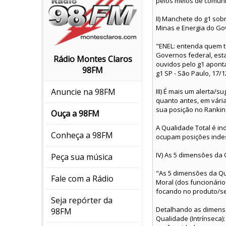
pelos meios de comuni
II) Manchete do g1 sob
Minas e Energia do Go
"ENEL: entenda quem t
Governos federal, est
Rádio Montes Claros
ouvidos pelo g1 apont
98FM
g1 SP - São Paulo, 17/
Anuncie na 98FM
III) É mais um alerta/
quanto antes, em vária
sua posição no Rankin
Ouça a 98FM
A Qualidade Total é in
Conheça a 98FM
ocupam posições indese
IV) As 5 dimensões da 
Peça sua música
"As 5 dimensões da Qua
Fale com a Rádio
Moral (dos funcionário
focando no produto/ser
Seja repórter da
Detalhando as dimens
98FM
Qualidade (Intrínseca)