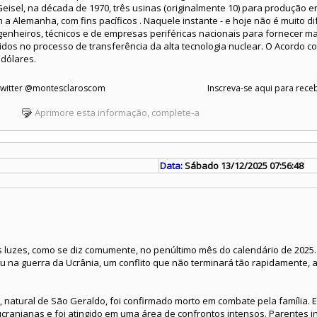
eisel, na década de 1970, três usinas (originalmente 10) para produção e
 Alemanha, com fins pacíficos . Naquele instante - e hoje não é muito dife
ngenheiros, técnicos e de empresas periféricas nacionais para fornecer ma
dos no processo de transferência da alta tecnologia nuclear. O Acordo 
 dólares.
 Twitter @montesclaroscom
Inscreva-se aqui para receb
Aprimore esta informação, complete-a
Data:
Sábado 13/12/2025 07:56:48
 luzes, como se diz comumente, no penúltimo mês do calendário de 2025.
 na guerra da Ucrânia, um conflito que não terminará tão rapidamente, a
, natural de São Geraldo, foi confirmado morto em combate pela família. 
 ucranianas e foi atingido em uma área de confrontos intensos. Parentes