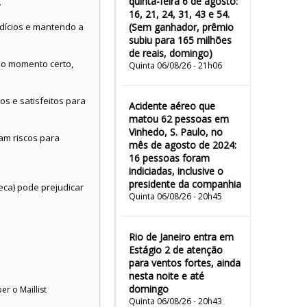
quinta-feira 6 de agosto:
.
16, 21, 24, 31, 43 e 54.
rdícios e mantendo a
(Sem ganhador, prêmio
subiu para 165 milhões
de reais, domingo)
no momento certo,
Quinta 06/08/26 - 21h06
s e satisfeitos para
Acidente aéreo que
matou 62 pessoas em
Vinhedo, S. Paulo, no
am riscos para
mês de agosto de 2024:
16 pessoas foram
indiciadas, inclusive o
presidente da companhia
eca) pode prejudicar
Quinta 06/08/26 - 20h45
Rio de Janeiro entra em
Estágio 2 de atenção
para ventos fortes, ainda
nesta noite e até
domingo
er o Maillist
Quinta 06/08/26 - 20h43