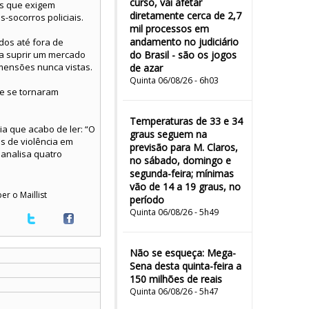
curso, vai afetar
as que exigem
diretamente cerca de 2,7
-socorros policiais.
mil processos em
andamento no judiciário
dos até fora de
ra suprir um mercado
do Brasil - são os jogos
mensões nunca vistas.
de azar
Quinta 06/08/26 - 6h03
ue se tornaram
Temperaturas de 33 e 34
ia que acabo de ler: “O
graus seguem na
os de violência em
previsão para M. Claros,
 analisa quatro
no sábado, domingo e
segunda-feira; mínimas
vão de 14 a 19 graus, no
er o Maillist
período
Quinta 06/08/26 - 5h49
Não se esqueça: Mega-
Sena desta quinta-feira a
150 milhões de reais
Quinta 06/08/26 - 5h47