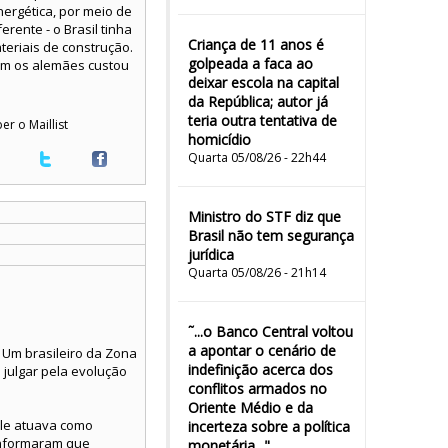
nergética, por meio de
rente - o Brasil tinha
Criança de 11 anos é
teriais de construção.
golpeada a faca ao
com os alemães custou
deixar escola na capital
da República; autor já
teria outra tentativa de
er o Maillist
homicídio
Quarta 05/08/26 - 22h44
Ministro do STF diz que
Brasil não tem segurança
jurídica
Quarta 05/08/26 - 21h14
˜...o Banco Central voltou
a apontar o cenário de
 Um brasileiro da Zona
indefinição acerca dos
 julgar pela evolução
conflitos armados no
Oriente Médio e da
Ele atuava como
incerteza sobre a política
 informaram que
monetária..."