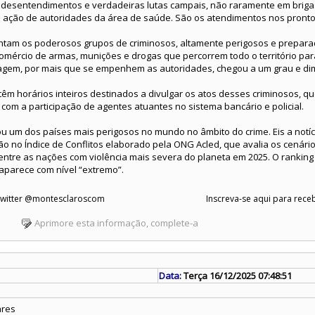
desentendimentos e verdadeiras lutas campais, não raramente em brig
 a ação de autoridades da área de saúde. São os atendimentos nos prontos
entam os poderosos grupos de criminosos, altamente perigosos e prepara
comércio de armas, munições e drogas que percorrem todo o território pa
agem, por mais que se empenhem as autoridades, chegou a um grau e di
 têm horários inteiros destinados a divulgar os atos desses criminosos, q
 com a participação de agentes atuantes no sistema bancário e policial.
nou um dos países mais perigosos no mundo no âmbito do crime. Eis a notíc
ção no Índice de Conflitos elaborado pela ONG Acled, que avalia os cenári
a entre as nações com violência mais severa do planeta em 2025. O ranking
l aparece com nível “extremo”.
 Twitter @montesclaroscom
Inscreva-se aqui para receb
Aprimore esta informação, complete-a
Data:
Terça 16/12/2025 07:48:51
ares