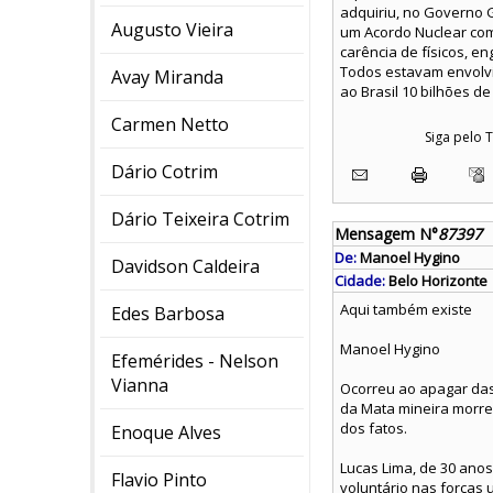
adquiriu, no Governo G
Augusto Vieira
um Acordo Nuclear com a
carência de físicos, e
Todos estavam envolvi
Avay Miranda
ao Brasil 10 bilhões de
Carmen Netto
Siga pelo
Dário Cotrim
Dário Teixeira Cotrim
Mensagem N°
87397
De:
Manoel Hygino
Davidson Caldeira
Cidade:
Belo Horizonte
Aqui também existe
Edes Barbosa
Manoel Hygino
Efemérides - Nelson
Vianna
Ocorreu ao apagar das
da Mata mineira morreu
dos fatos.
Enoque Alves
Lucas Lima, de 30 anos
Flavio Pinto
voluntário nas forças