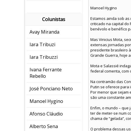
Manoel Hygino
Estamos ainda sob as r
Colunistas
criticado na capital d
benévolo e benéfico pa
Avay Miranda
Mas Vinicius Mota, sec
Iara Tribuzi
extensas jornadas por 
presidente brasileiro à
Grande Guerra, hoje a
Iara Tribuzzi
Mota e Salassié indaga
Ivana Ferrante
federal comenta, com 
Rebello
Na contramão das Conve
Putin se oferece para 
José Ponciano Neto
Por menor que sejam e
são uma constante amea
Manoel Hygino
Enfim, o mundo – que 
Afonso Cláudio
ter de meter-se num co
chama de “gelada”, co
Alberto Sena
O problema dessas usin