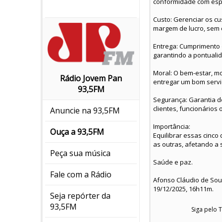
conformidade com espe
Custo: Gerenciar os c
margem de lucro, sem 
Entrega: Cumprimento d
garantindo a pontuali
Moral: O bem-estar, m
Rádio Jovem Pan
entregar um bom servi
93,5FM
Segurança: Garantia d
clientes, funcionários
Anuncie na 93,5FM
Importância:
Ouça a 93,5FM
Equilibrar essas cinco
as outras, afetando a s
Peça sua música
Saúde e paz.
Fale com a Rádio
Afonso Cláudio de Souz
19/12/2025, 16h11m.
Seja repórter da
93,5FM
Siga pelo