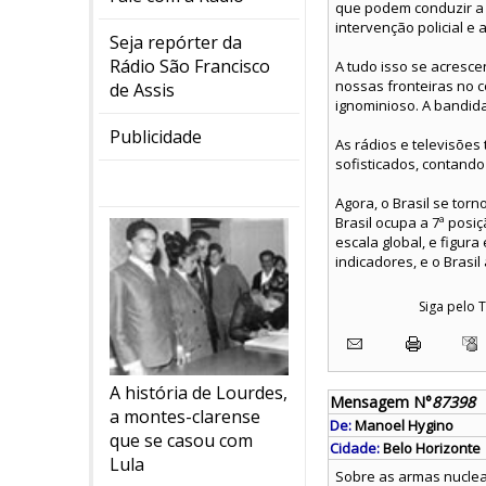
que podem conduzir a 
intervenção policial e
Seja repórter da
Rádio São Francisco
A tudo isso se acresc
nossas fronteiras no 
de Assis
ignominioso. A bandid
Publicidade
As rádios e televisões
sofisticados, contando
Agora, o Brasil se tor
Brasil ocupa a 7ª posi
escala global, e figur
indicadores, e o Brasi
Siga pelo
A história de Lourdes,
Mensagem N°
87398
a montes-clarense
De:
Manoel Hygino
que se casou com
Cidade:
Belo Horizonte
Lula
Sobre as armas nucle