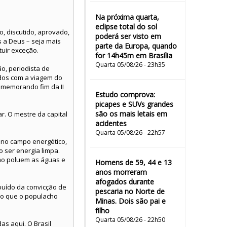
Na próxima quarta,
eclipse total do sol
, discutido, aprovado,
poderá ser visto em
s a Deus – seja mais
parte da Europa, quando
tuir exceção.
for 14h45m em Brasília
Quarta 05/08/26 - 23h35
ão, periodista de
ados com a viagem do
 comemorando fim da II
Estudo comprova:
picapes e SUVs grandes
são os mais letais em
r. O mestre da capital
acidentes
Quarta 05/08/26 - 22h57
 no campo energético,
 ser energia limpa.
mo poluem as águas e
Homens de 59, 44 e 13
anos morreram
afogados durante
buído da convicção de
pescaria no Norte de
ilo que o populacho
Minas. Dois são pai e
filho
Quarta 05/08/26 - 22h50
as aqui. O Brasil