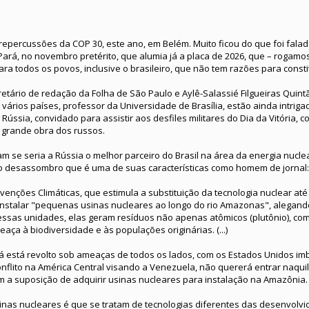
epercussões da COP 30, este ano, em Belém. Muito ficou do que foi falado
o Pará, no novembro pretérito, que alumia já a placa de 2026, que – rogamo
ra todos os povos, inclusive o brasileiro, que não tem razões para consti
retário de redação da Folha de São Paulo e Aylê-Salassié Filgueiras Quint
vários países, professor da Universidade de Brasília, estão ainda intrig
 Rússia, convidado para assistir aos desfiles militares do Dia da Vitória,
 grande obra dos russos.
m se seria a Rússia o melhor parceiro do Brasil na área da energia nuclea
o desassombro que é uma de suas características como homem de jornal:
nções Climáticas, que estimula a substituição da tecnologia nuclear até
instalar "pequenas usinas nucleares ao longo do rio Amazonas", alegando
ssas unidades, elas geram resíduos não apenas atômicos (plutônio), co
ça à biodiversidade e às populações originárias. (...)
já está revolto sob ameaças de todos os lados, com os Estados Unidos im
nflito na América Central visando a Venezuela, não quererá entrar naqu
m a suposição de adquirir usinas nucleares para instalação na Amazônia.
as nucleares é que se tratam de tecnologias diferentes das desenvolvid