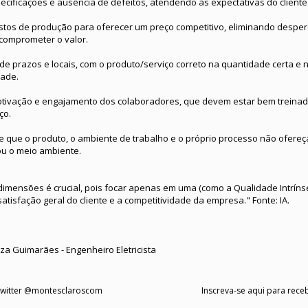
cificações e ausência de defeitos, atendendo às expectativas do cliente
ustos de produção para oferecer um preço competitivo, eliminando despe
comprometer o valor.
e prazos e locais, com o produto/serviço correto na quantidade certa e 
dade.
otivação e engajamento dos colaboradores, que devem estar bem treinado
ço.
e que o produto, o ambiente de trabalho e o próprio processo não ofereç
 ou o meio ambiente.
 dimensões é crucial, pois focar apenas em uma (como a Qualidade Intríns
atisfação geral do cliente e a competitividade da empresa." Fonte: IA.
a Guimarães - Engenheiro Eletricista
 Twitter @montesclaroscom
Inscreva-se aqui para receb