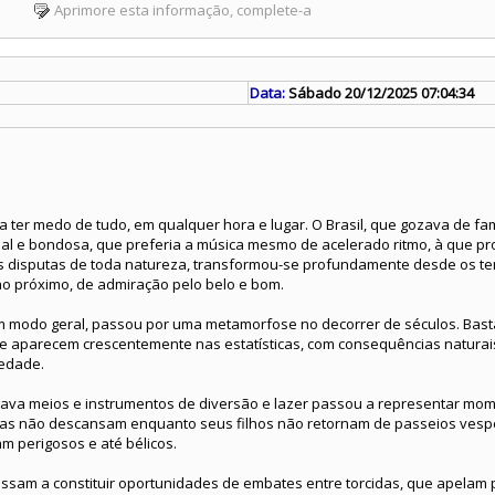
Aprimore esta informação, complete-a
Data:
Sábado 20/12/2025 07:04:34
a ter medo de tudo, em qualquer hora e lugar. O Brasil, que gozava de fa
rdial e bondosa, que preferia a música mesmo de acelerado ritmo, à que 
às disputas de toda natureza, transformou-se profundamente desde os 
ao próximo, de admiração pelo belo e bom.
um modo geral, passou por uma metamorfose no decorrer de séculos. Bast
que aparecem crescentemente nas estatísticas, com consequências natur
iedade.
ava meios e instrumentos de diversão e lazer passou a representar mo
ias não descansam enquanto seus filhos não retornam de passeios vespe
m perigosos e até bélicos.
ssam a constituir oportunidades de embates entre torcidas, que apelam p