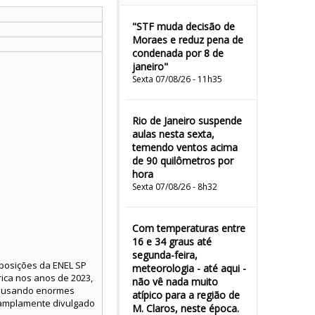
"STF muda decisão de
Moraes e reduz pena de
condenada por 8 de
janeiro"
Sexta 07/08/26 - 11h35
Rio de Janeiro suspende
aulas nesta sexta,
temendo ventos acima
de 90 quilômetros por
hora
Sexta 07/08/26 - 8h32
Com temperaturas entre
16 e 34 graus até
segunda-feira,
 posições da ENEL SP
meteorologia - até aqui -
rica nos anos de 2023,
não vê nada muito
 causando enormes
atípico para a região de
 amplamente divulgado
M. Claros, neste época.