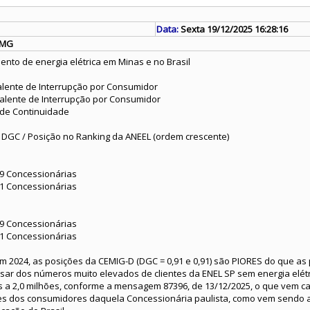
Data:
Sexta 19/12/2025 16:28:16
/MG
nto de energia elétrica em Minas e no Brasil
valente de Interrupção por Consumidor
valente de Interrupção por Consumidor
 de Continuidade
/ DGC / Posição no Ranking da ANEEL (ordem crescente)
 29 Concessionárias
 31 Concessionárias
 29 Concessionárias
 31 Concessionárias
m 2024, as posições da CEMIG-D (DGC = 0,91 e 0,91) são PIORES do que as
pesar dos números muito elevados de clientes da ENEL SP sem energia elét
es a 2,0 milhões, conforme a mensagem 87396, de 13/12/2025, o que vem
ões dos consumidores daquela Concessionária paulista, como vem sendo