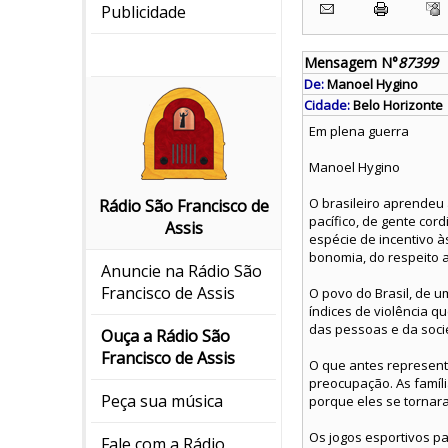
Publicidade
Mensagem N°
87399
De:
Manoel Hygino
Cidade:
Belo Horizonte
Em plena guerra
Manoel Hygino
O brasileiro aprendeu 
Rádio São Francisco de
pacífico, de gente co
Assis
espécie de incentivo 
bonomia, do respeito 
Anuncie na Rádio São
Francisco de Assis
O povo do Brasil, de 
índices de violência 
das pessoas e da soc
Ouça a Rádio São
Francisco de Assis
O que antes represent
preocupação. As famíl
Peça sua música
porque eles se tornara
Os jogos esportivos pa
Fale com a Rádio