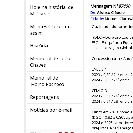
Mensagem N°
87400
Hoje na história de
De:
Afonso Cláudio
M. Claros
Cidade:
Montes Claros
Montes Claros era
Qualidade do fornecime
assim...
I) DEC = Duração Equi
FEC = Frequência Equi
História
DGC = Duração Global
Memorial de João
Concessionária / Ano 
Chaves
ENEL SP
2023 / 0,82 / 21º entre
Memorial de
2024 / 0,80 / 21º entre
Fialho Pacheco
CEMIG-D
2023 / 0,91 / 26º entre
Reportagens
2024 / 0,91 / 28º entre
Notícias por e-mail
Tanto em 2023, como e
(DGC = 0,82 e 0,80), a
2024 e 2025, superior
prejuízos e reclamaç