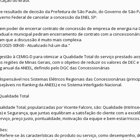
cação do Brasil.
re resultado de decisão da Prefeitura de São Paulo, do Governo de São Pa
verno Federal de cancelar a concessão da ENEL SP:
em poder de encerrar contrato de concessão de empresa de energia na 
adual e municipal pediram encerramento de contrato com a concessionária
am que a discussão é muito mais complexa.
12/2025 00h00 - Atualizado há um dia."
sugestão à CEMIG-D para otimizar a Qualidade Total do serviço prestado a
s regiões de Minas Gerais, com o objetivo de reduzir os valores de DEC e
g anual da ANEEL, definido pelo DGC das Concessionárias
dispensável nos Sistemas Elétricos Regionais das Concessionárias (princ
jáveis no Ranking da ANEEL) e no Sistema Interligado Nacional.
Qualidade Total
lidade Total, popularizadas por Vicente Falconi, são: Qualidade (Intrínsec
s) e Segurança, que juntas equilibram a satisfação do cliente com a excel
viço, preço justo, pontualidade, motivação da equipe e bem-estar/riscos
ões:
: Refere-se às características do produto ou serviço, como desempenho, d