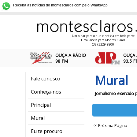
Receba as notícias do montesclaros.com pelo WhatsApp
Um olhar para o que é notícia em toda parte
Uma janela para Montes Claros
(38) 3229-9800
OUÇA A RÁDIO
OUÇA 
98 FM
93,5 
Mural
Fale conosco
Conheça-nos
Jornalismo exercido 
Principal
Mural
<< Próxima Página
Eu te procuro